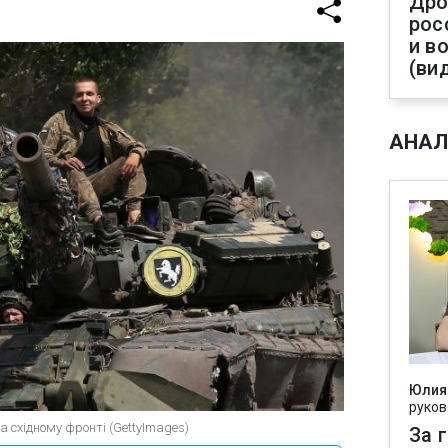
Дро
рос
и в
(ви
АНАЛ
Юлия
руков
а східному фронті (GettyImages)
За 