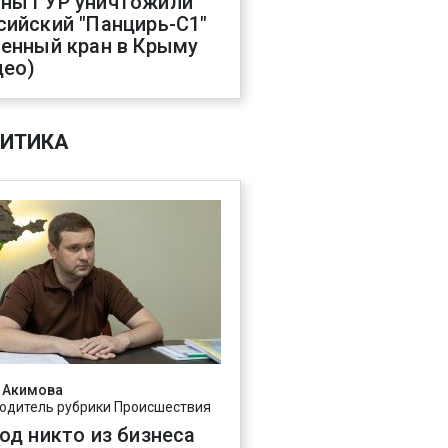
ны ГУР уничтожили
сийский "Панцирь-С1"
оенный кран в Крыму
део)
ИТИКА
 Акимова
одитель рубрики Происшествия
год никто из бизнеса