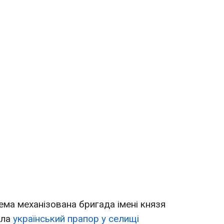
ема механізована бригада імені князя
ила
український прапор у селищі