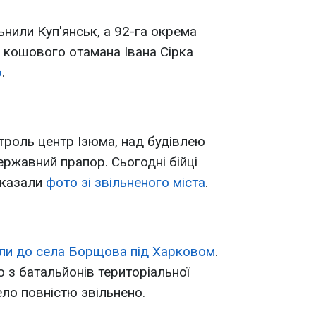
ьнили Куп'янськ, а 92-га окрема
і кошового отамана Івана Сірка
р
.
нтроль центр Ізюма, над будівлею
ержавний прапор. Сьогодні бійці
оказали
фото зі звільненого міста
.
ли до села Борщова під Харковом
.
 з батальйонів територіальної
ло повністю звільнено.