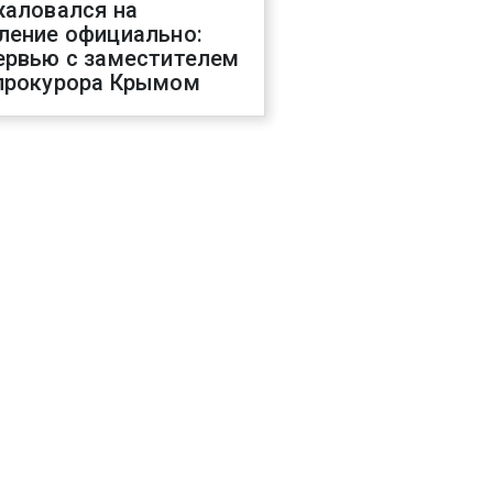
жаловался на
ление официально:
ервью с заместителем
прокурора Крымом