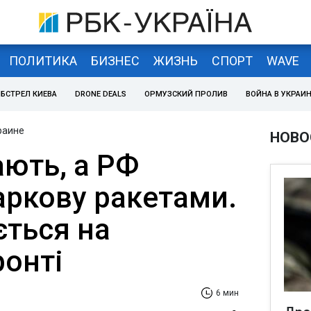
ПОЛИТИКА
БИЗНЕС
ЖИЗНЬ
СПОРТ
WAVE
БСТРЕЛ КИЕВА
DRONE DEALS
ОРМУЗСКИЙ ПРОЛИВ
ВОЙНА В УКРАИ
раине
НОВО
ають, а РФ
аркову ракетами.
ється на
ронті
6 мин