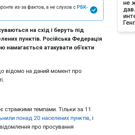
не 
онте из-за фактов, а не слухов с
РБК-
дав
инт
Ген
уваються на схід і беруть під
лених пунктів. Російська Федерація
ою намагається атакувати об'єкти
що відомо на даний момент про
і.
є стрімкими темпами. Тільки за 11
ьнили понад 20 населених пунктів
, і
овідомлення про просування