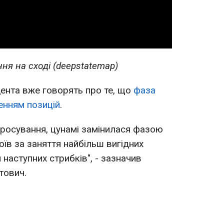
ня на сході (deepstatemap)
дента вже говорять про те, що
фаза
енням позицій
.
росування, цунамі замінилася фазою
боїв за заняття найбільш вигідних
 наступних стрибків", - зазначив
тович.