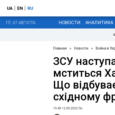
UA
EN
RU
НОВОСТИ
АНАЛИТИКА
ПТ, 07 АВГУСТА
О
Главная
»
Новости
»
Война в Ук
ЗСУ наступ
мститься Х
Що відбува
східному ф
19:45 12.09.2022 Пн