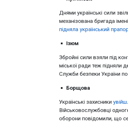
Днями українські сили звіл
механізована бригада імен
підняла український прапо
Ізюм
Збройні сили взяли під ко
міської ради теж підняли д
Служби безпеки України п
Борщова
Українські захисники
увійш
Військовослужбовці одного
оборони повідомили, що се