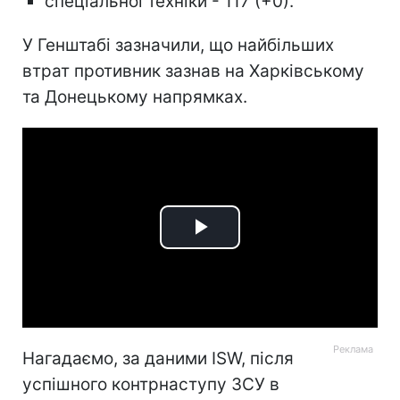
спеціальної техніки - 117 (+0).
У Генштабі зазначили, що найбільших
втрат противник зазнав на Харківському
та Донецькому напрямках.
Play
Video
Нагадаємо, за даними ISW, після
успішного контрнаступу ЗСУ в