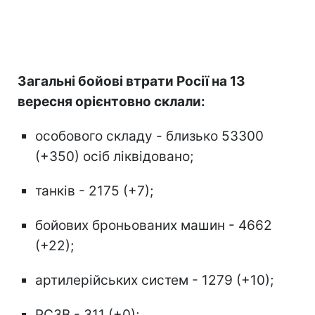
Загальні бойові втрати Росії на 13
вересня орієнтовно склали:
особового складу - близько 53300
(+350) осіб ліквідовано;
танків - 2175 (+7);
бойових броньованих машин - 4662
(+22);
артилерійських систем - 1279 (+10);
РСЗВ - 311 (+0);