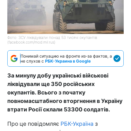
Фото: ЗСУ ліквідували понад 53 тисячі окупантів
(facebook.com/mod.mil.rus)
Понимай ситуацию на фронте из-за фактов, а
не слухов с
РБК-Украина в Google
За минулу добу українські військові
ліквідували ще 350 російських
окупантів. Всього з початку
повномасштабного вторгнення в Україну
втрати Росії склали 53300 солдатів.
Про це повідомляє
РБК-Україна
з