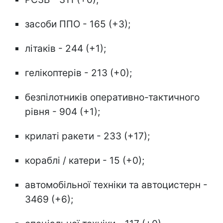
засоби ППО - 165 (+3);
літаків - 244 (+1);
гелікоптерів - 213 (+0);
безпілотників оперативно-тактичного
рівня - 904 (+1);
крилаті ракети - 233 (+17);
кораблі / катери - 15 (+0);
автомобільної техніки та автоцистерн -
3469 (+6);