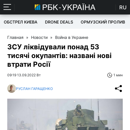
RU
ОБСТРЕЛ КИЕВА
DRONE DEALS
ОРМУЗСКИЙ ПРОЛИВ
Главная
»
Новости
»
Война в Украине
ЗСУ ліквідували понад 53
тисячі окупантів: названі нові
втрати Росії
09:19 13.09.2022 Вт
1 мин
РУСЛАН ГАРАЩЕНКО