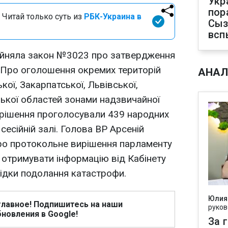
Укр
пор
 Читай только суть из
РБК-Украина в
Сыз
всп
ийняла закон №3023 про затвердження
"Про оголошення окремих територій
АНАЛ
кої, Закарпатської, Львівської,
цької областей зонами надзвичайної
це рішення проголосували 439 народних
 сесійній залі. Голова ВР Арсеній
ро протокольне вирішення парламенту
л отримувати інформацію від Кабінету
лідки подолання катастрофи.
Юлия
главное! Подпишитесь на наши
руков
новления в Google!
За 