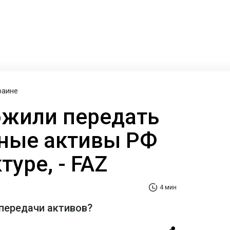
раине
ожили передать
ные активы РФ
туре, - FAZ
4 мин
 передачи активов?