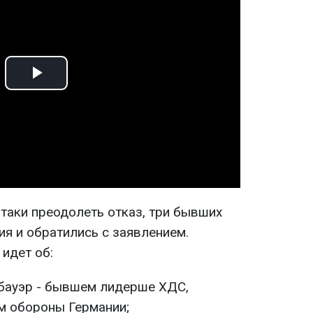
Play
Video
 таки преодолеть отказ, три бывших
ия и обратились с заявлением.
 идет об:
бауэр - бывшем лидерше ХДС,
м обороны Германии;