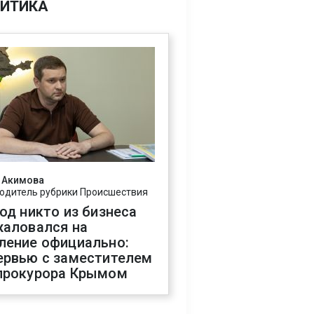
ИТИКА
 Акимова
одитель рубрики Происшествия
год никто из бизнеса
жаловался на
ление официально:
ервью с заместителем
прокурора Крымом