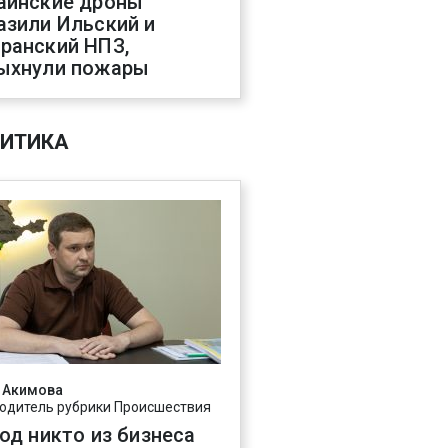
аинские дроны
азили Ильский и
ранский НПЗ,
ыхнули пожары
ИТИКА
 Акимова
одитель рубрики Происшествия
год никто из бизнеса