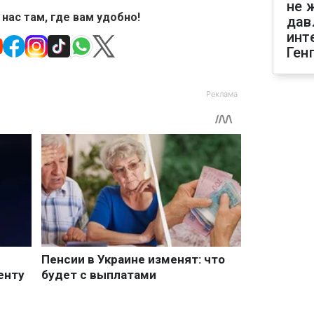
не 
 нас там, где вам удобно!
дав
инт
Ген