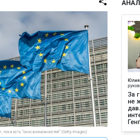
АНАЛ
Юлия
руков
За 
не 
дав
инт
Ген
пока есть "окно возможностей" (Getty Images)