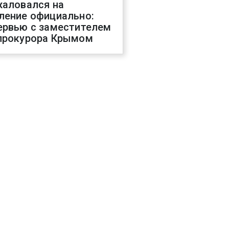
жаловался на
ление официально:
ервью с заместителем
прокурора Крымом