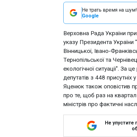
Не трать время на шум!
Google
Верховна Рада України пр
указу Президента України 
Вінницької, Івано-Франківсь
Тернопільської та Черніве
екологічної ситуації". За 
депутатів з 448 присутніх у
Яценюк також оповістив п
про те, щоб раз на кварта
міністрів про фактичні нас
Не упустите 
об