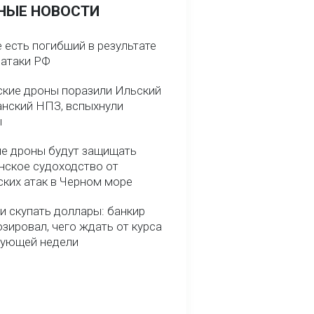
НЫЕ НОВОСТИ
 есть погибший в результате
 атаки РФ
ские дроны поразили Ильский
анский НПЗ, вспыхнули
ы
е дроны будут защищать
нское судоходство от
ских атак в Черном море
и скупать доллары: банкир
зировал, чего ждать от курса
дующей недели