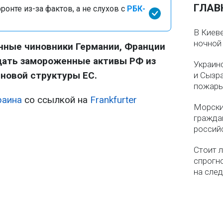
ГЛАВ
онте из-за фактов, а не слухов с
РБК-
В Киеве
ночной
ные чиновники Германии, Франции
ать замороженные активы РФ из
Украин
 новой структуры ЕС.
и Сызр
пожар
раина
со ссылкой на
Frankfurter
Морски
гражда
россий
Стоит л
спрогно
на сле