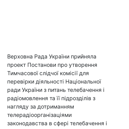
Верховна Рада України прийняла
проект Постанови про утворення
Тимчасової слідчої комісії для
перевірки діяльності Національної
ради України з питань телебачення і
радіомовлення та її підрозділів з
нагляду за дотриманням
телерадіоорганізаціями
законодавства в сфері телебачення і