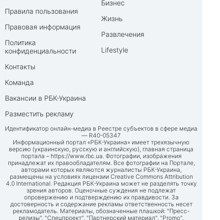
Бизнес
Правила пользования
Жизнь
Правовая информация
Развлечения
Политика
Lifestyle
конфиденциальности
Контакты
Команда
Вакансии в РБК-Украина
Разместить рекламу
Идентификатор онлайн-медиа в Реестре субъектов в сфере медиа
— R40-05347
Информационный портал «РБК-Украина» имеет трехязычную
версию (украинскую, русскую и английскую), главная страница
портала –
https://www.rbc.ua
. Фотографии, изображения
принадлежат их правообладателям. Все фотографии на Портале,
авторами которых являются журналисты РБК-Украина,
размещены на условиях лицензии Creative Commons Attribution
4.0 International. Редакция РБК-Украина может не разделять точку
зрения авторов. Оценочные суждения не подлежат
опровержению и подтверждению их правдивости. За
достоверность и содержание рекламы ответственность несет
рекламодатель. Материалы, обозначенные плашкой: "Пресс-
релизы", "Спецпроект", "Партнерский материал", "Promo",