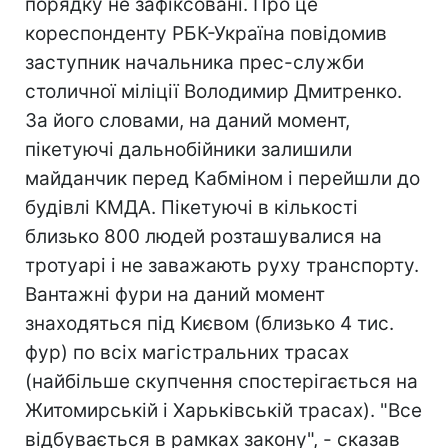
порядку не зафіксовані. Про це
кореспонденту РБК-Україна повідомив
заступник начальника прес-служби
столичної міліції Володимир Дмитренко.
За його словами, на даний момент,
пікетуючі дальнобійники залишили
майданчик перед Кабміном і перейшли до
будівлі КМДА. Пікетуючі в кількості
близько 800 людей розташувалися на
тротуарі і не заважають руху транспорту.
Вантажні фури на даний момент
знаходяться під Києвом (близько 4 тис.
фур) по всіх магістральних трасах
(найбільше скупчення спостерігається на
Житомирській і Харьківській трасах). "Все
відбувається в рамках закону", - сказав