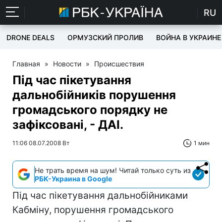
RU
DRONE DEALS
ОРМУЗСКИЙ ПРОЛИВ
ВОЙНА В УКРАИНЕ
Главная
»
Новости
»
Происшествия
Під час пікетування
дальнобійників порушення
громадського порядку не
зафіксовані, - ДАІ.
11:06 08.07.2008 Вт
1 мин
Не трать время на шум! Читай только суть из
РБК-Украина в Google
Під час пікетування дальнобійниками
Кабміну, порушення громадського