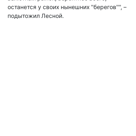
останется у своих нынешних ''берегов'''', –
подытожил Лесной.