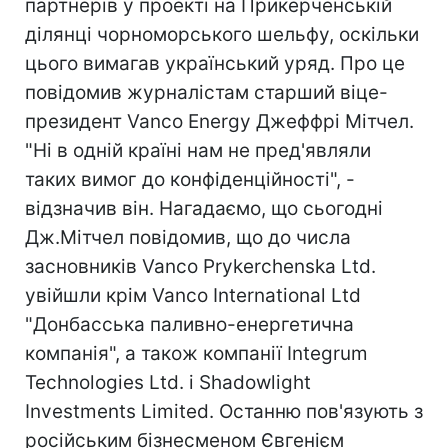
партнерів у проекті на Прикерченській
ділянці чорноморського шельфу, оскільки
цього вимагав український уряд. Про це
повідомив журналістам старший віце-
президент Vanco Energy Джеффрі Мітчел.
"Ні в одній країні нам не пред'являли
таких вимог до конфіденційності", -
відзначив він. Нагадаємо, що сьогодні
Дж.Мітчел повідомив, що до числа
засновників Vanco Prykerchenska Ltd.
увійшли крім Vanco International Ltd
"Донбасська паливно-енергетична
компанія", а також компанії Integrum
Technologies Ltd. і Shadowlight
Investments Limited. Останню пов'язують з
російським бізнесменом Євгенієм