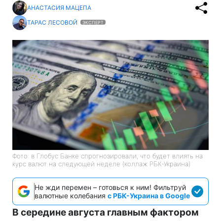
АНАСТАСИЯ МАЦЕПА
ТАРАС ЛЕСОВОЙ
ЭКСПЕРТ
Фото: в Глобус Банке спрогнозировали, что будет влиять на
курс валют на следующей неделе (коллаж РБК-Украина)
Не жди перемен – готовься к ним! Фильтруй
валютные колебания
с РБК-Украина в Google
В середине августа главным фактором