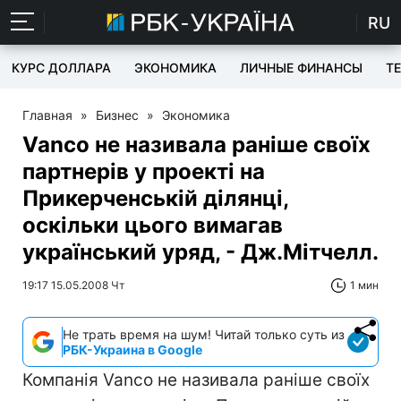
RU
КУРС ДОЛЛАРА
ЭКОНОМИКА
ЛИЧНЫЕ ФИНАНСЫ
T
Главная
»
Бизнес
»
Экономика
Vanco не називала раніше своїх
партнерів у проекті на
Прикерченській ділянці,
оскільки цього вимагав
український уряд, - Дж.Мітчелл.
19:17 15.05.2008 Чт
1 мин
Не трать время на шум! Читай только суть из
РБК-Украина в Google
Компанія Vanco не називала раніше своїх