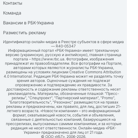
Контакты
Команда
Вакансии в РБК-Украина
Разместить рекламу
Идентификатор онлайн-медиа в Реестре субъектов в сфере медиа
— R40-05347
Информационный портал «РБК-Украина» имеет трехязычную
версию (украинскую, русскую и английскую), главная страница
портала –
https://www.rbc.ua
. Фотографии, изображения
принадлежат их правообладателям. Все фотографии на Портале,
авторами которых являются журналисты РБК-Украина,
размещены на условиях лицензии Creative Commons Attribution
4.0 International. Редакция РБК-Украина может не разделять точку
зрения авторов. Оценочные суждения не подлежат
опровержению и подтверждению их правдивости. За
достоверность и содержание рекламы ответственность несет
рекламодатель. Материалы, обозначенные плашкой: "Пресс-
релизы", "Спецпроект", "Партнерский материал", "Promo",
"Благотворительность", "Резонанс" размещаются на правах
рекламы и предназначены, как правило, для лиц, достигших 21-
летнего возраста. «Новости компании» – это информационный
формат, охватывающий новости, события и объявления,
связанные с деятельностью компаний, базирующиеся на
прессрелизах, выпускаемых самими компаниями, и за которые
редакция не несет ответственности. Онлайн-медиа «РБК-
Украина» предназначено для лиц от 21 года.
© ООО «УБТ», 2006-2026.