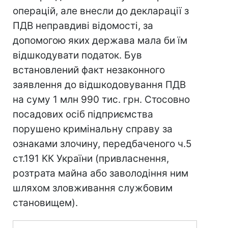
операцій, але внесли до декларації з
ПДВ неправдиві відомості, за
допомогою яких держава мала би їм
відшкодувати податок. Був
встановлений факт незаконного
заявлення до відшкодовування ПДВ
на суму 1 млн 990 тис. грн. Стосовно
посадових осіб підприємства
порушено кримінальну справу за
ознаками злочину, передбаченого ч.5
ст.191 КК України (привласнення,
розтрата майна або заволодіння ним
шляхом зловживання службовим
становищем).