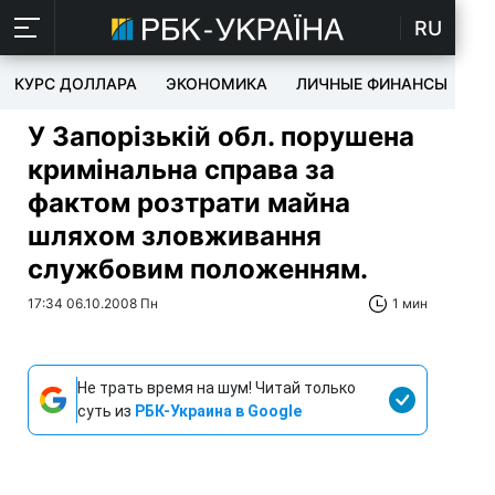
RU
КУРС ДОЛЛАРА
ЭКОНОМИКА
ЛИЧНЫЕ ФИНАНСЫ
T
У Запорізькій обл. порушена
кримінальна справа за
фактом розтрати майна
шляхом зловживання
службовим положенням.
17:34 06.10.2008 Пн
1 мин
Не трать время на шум! Читай только
суть из
РБК-Украина в Google