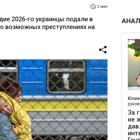
2 мин
дие 2026-го украинцы подали в
АНАЛ
о возможных преступлениях на
Юлия
руков
За 
не 
дав
инт