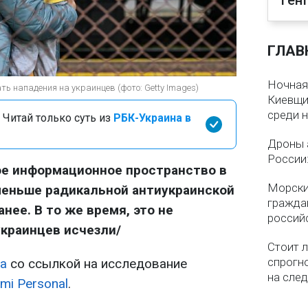
Ген
ГЛАВ
Ночная
ь нападения на украинцев (фото: Getty Images)
Киевщин
среди 
 Читай только суть из
РБК-Украина в
Дроны 
России
е информационное пространство в
Морски
еньше радикальной антиукраинской
гражда
нее. В то же время, это не
россий
украинцев исчезли/
Стоит л
спрогно
а
со ссылкой на исследование
на сле
mi Personal
.