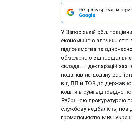
Не трать время на шум!
Google
У Запорізькій обл. праців
економічною злочинністю в
підприємства та одночасн
обмеженою відповідальніст
складанні декларацій зазн
податків на додану вартіст
від ПП й ТОВ до державно
кошти в сумі відповідно по
Районною прокуратурою по
службову недбалість, пові
громадськістю МВС Україн