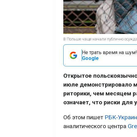
В Польше чаще начали публично осуждат
Не трать время на шум!
Google
Открытое польскоязычно
июле демонстрировало м
риторики, чем месяцем ра
означает, что риски для 
Об этом пишет
РБК-Украин
аналитического центра
Gre