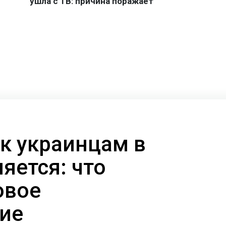
к украинцам в
яется: что
овое
ие