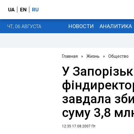
UA
EN
RU
НОВОСТИ
АНАЛИТИКА
ЧТ, 06 АВГУСТА
Главная
»
Жизнь
»
Общество
У Запорізьк
фіндиректор
завдала зби
суму 3,8 мл
12:35 17.08.2007 Пт