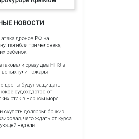
прокурора Крымом
НЫЕ НОВОСТИ
 атака дронов РФ на
у: погибли три человека,
них ребенок
атаковали сразу два НПЗ в
: вспыхнули пожары
е дроны будут защищать
нское судоходство от
ских атак в Черном море
и скупать доллары: банкир
зировал, чего ждать от курса
дующей недели