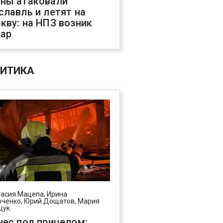
ны атаковали
славль и летят на
кву: на НПЗ возник
ар
ИТИКА
асия Мацепа, Ирина
ченко, Юрий Дощатов, Мария
щук
нес под прицелом: