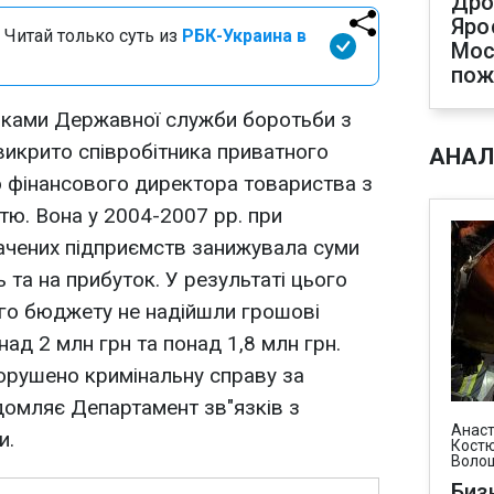
Дро
Яро
 Читай только суть из
РБК-Украина в
Мос
пож
никами Державної служби боротьби з
икрито співробітника приватного
АНАЛ
о фінансового директора товариства з
ю. Вона у 2004-2007 рр. при
ачених підприємств занижувала суми
ь та на прибуток. У результаті цього
го бюджету не надійшли грошові
над 2 млн грн та понад 1,8 млн грн.
рушено кримінальну справу за
домляє Департамент зв"язків з
Анаст
и.
Костю
Воло
Биз