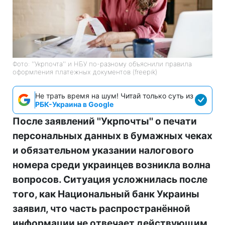
Фото: ''Укрпочта'' и НБУ по-разному объяснили правила
оформления платежных документов (freepik)
Не трать время на шум! Читай только суть из
РБК-Украина в Google
После заявлений ''Укрпочты'' о печати
персональных данных в бумажных чеках
и обязательном указании налогового
номера среди украинцев возникла волна
вопросов. Ситуация усложнилась после
того, как Национальный банк Украины
заявил, что часть распространённой
информации не отвечает действующим