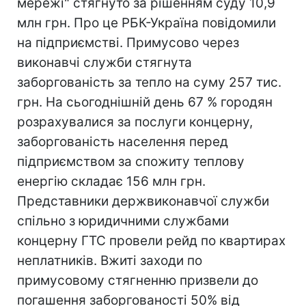
мережі" стягнуто за рішенням суду 10,9
млн грн. Про це РБК-Україна повідомили
на підприємстві. Примусово через
виконавчі служби стягнута
заборгованість за тепло на суму 257 тис.
грн. На сьогоднішній день 67 % городян
розрахувалися за послуги концерну,
заборгованість населення перед
підприємством за спожиту теплову
енергію складає 156 млн грн.
Представники держвиконавчої служби
спільно з юридичними службами
концерну ГТС провели рейд по квартирах
неплатників. Вжиті заходи по
примусовому стягненню призвели до
погашення заборгованості 50% від