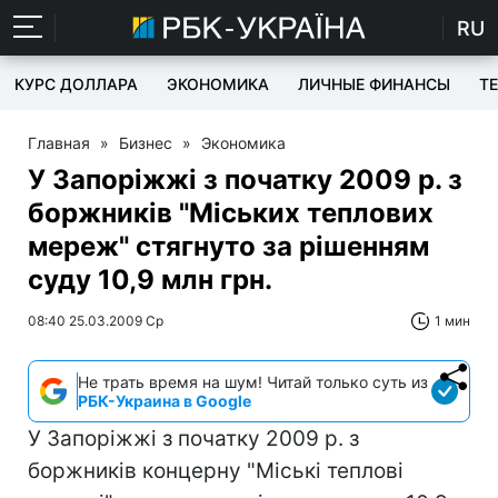
RU
КУРС ДОЛЛАРА
ЭКОНОМИКА
ЛИЧНЫЕ ФИНАНСЫ
T
Главная
»
Бизнес
»
Экономика
У Запоріжжі з початку 2009 р. з
боржників "Міських теплових
мереж" стягнуто за рішенням
суду 10,9 млн грн.
08:40 25.03.2009 Ср
1 мин
Не трать время на шум! Читай только суть из
РБК-Украина в Google
У Запоріжжі з початку 2009 р. з
боржників концерну "Міські теплові