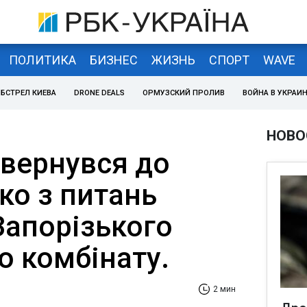
ПОЛИТИКА
БИЗНЕС
ЖИЗНЬ
СПОРТ
WAVE
БСТРЕЛ КИЕВА
DRONE DEALS
ОРМУЗСКИЙ ПРОЛИВ
ВОЙНА В УКРАИ
НОВО
вернувся до
о з питань
Запорізького
о комбінату.
2 мин