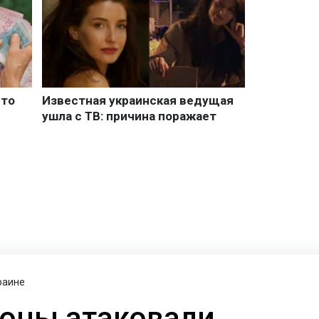
раине
оны атаковали