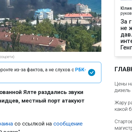
Юлия
руков
За 
не 
дав
инт
Ген
соцсети)
ГЛАВ
онте из-за фактов, а не слухов с
РБК-
Цены на
дизель 
рованной Ялте раздались звуки
видцев, местный порт атакуют
Жару р
какой б
Старто
раина
со ссылкой на
сообщение
магистр