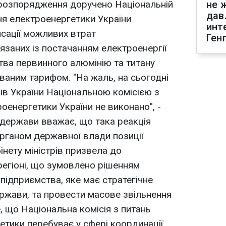
 розпорядження доручено Національній
не 
дав
ння електроенергетики України
инт
сації можливих втрат
Ген
язаних із постачанням електроенергії
ва первинного алюмінію та титану
ваним тарифом. "На жаль, на сьогодні
рів України Національною комісією з
оенергетики України не виконано", -
 держави вважає, що така реакція
органом державної влади позиції
нету міністрів призвела до
регіоні, що зумовлено рішенням
підприємства, яке має стратегічне
ржави, та провести масове звільнення
, що Національна комісія з питань
тики перебуває у сфері координації