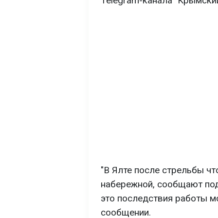
Telegram-канала "Крымский
"В Ялте после стрельбы чт
набережной, сообщают под
это последствия работы мо
сообщении.