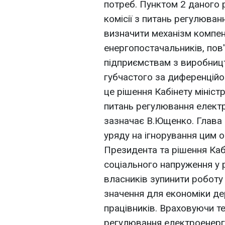
потреб. Пунктом 2 даного
комісії з питань регулюва
визначити механізм компен
енергопостачальників, пов'
підприємствам з виробницт
губчастого за диференційо
це рішення Кабінету мініст
питань регулювання електр
зазначає В.Ющенко. Глава
уряду на ігнорування цим 
Президента та рішення Кабі
соціального напруження у 
власників зупинити роботу 
значення для економіки де
працівників. Враховуючи те
регулювання електроенерге