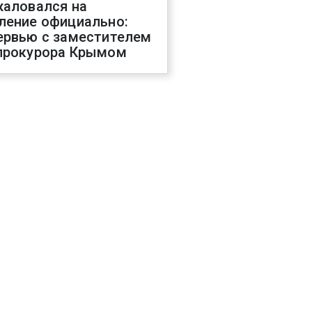
жаловался на
ление официально:
ервью с заместителем
прокурора Крымом