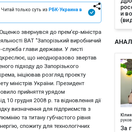
Дро
рос
 Читай только суть из
РБК-Украина в
и в
(ви
Ющенко звернувся до прем'єр-міністра
іяльності ВАТ "Запорізький виробничий
АНАЛ
с-служба глави держави. У листі
дкреслює, що неодноразово звертав
еного підходу до Запорізького
крема, ініціював розгляд проекту
ету міністрів України. Президент
мовило прийняття урядом
 10 грудня 2008 р. та відновлення дії
ядку визначення для підприємств з
Юлия
юмінію та титану губчастого рівня
руков
нергію, спожиту для технологічних
За 