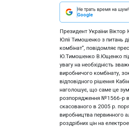
Не трать время на шум!
Google
Президент України Віктор 
Юлії Тимошенко з питань д
комбінат", повідомляє пре
Ю.Тимошенко В.Ющенко пі
увагу на необхідність зваж
виробничого комбінату, зо
відповідного рішення Кабін
наголошує, що саме це зу
розпорядження №1566-р від
скасованого в 2005 р. пор
виробництва первинного ал
роздрібних цін на електрое