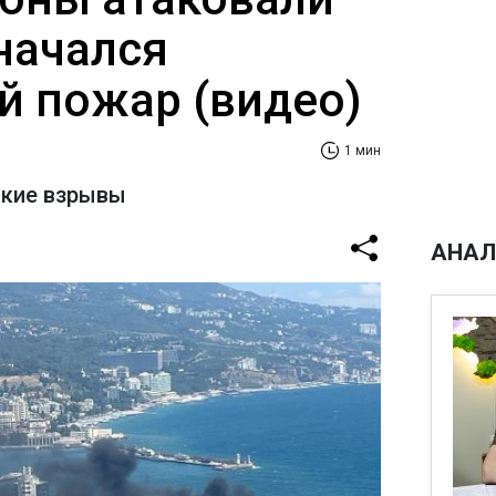
начался
 пожар (видео)
1 мин
мкие взрывы
АНАЛ