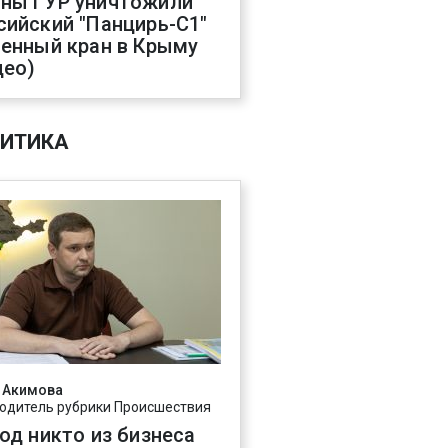
ны ГУР уничтожили
сийский "Панцирь-С1"
оенный кран в Крыму
део)
ИТИКА
 Акимова
одитель рубрики Происшествия
год никто из бизнеса