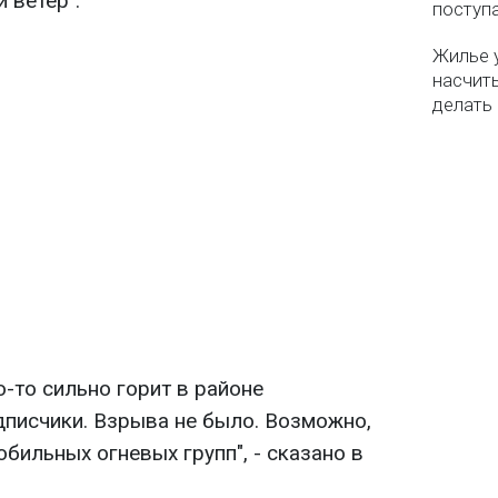
 ветер".
поступ
Жилье 
насчит
делать
о-то сильно горит в районе
писчики. Взрыва не было. Возможно,
бильных огневых групп", - сказано в