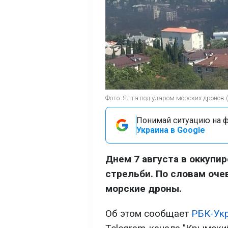
Фото: Ялта под ударом морских дронов (
Понимай ситуацию на фр
Украина в Google
Днем 7 августа в оккупи
стрельби. По словам оче
морские дроны.
Об этом сообщает
РБК-Ук