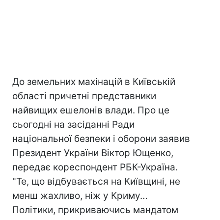
До земельних махінацій в Київській
області причетні представники
найвищих ешелонів влади. Про це
сьогодні на засіданні Ради
національної безпеки і оборони заявив
Президент України Віктор Ющенко,
передає кореспондент РБК-Україна.
"Те, що відбувається на Київщині, не
менш жахливо, ніж у Криму…
Політики, прикриваючись мандатом