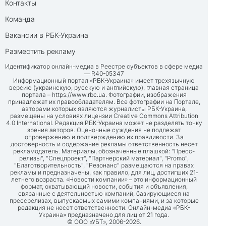
Контакты
Команда
Вакансии в РБК-Украина
Разместить рекламу
Идентификатор онлайн-медиа в Реестре субъектов в сфере медиа
— R40-05347
Информационный портал «РБК-Украина» имеет трехязычную
версию (украинскую, русскую и английскую), главная страница
портала –
https://www.rbc.ua
. Фотографии, изображения
принадлежат их правообладателям. Все фотографии на Портале,
авторами которых являются журналисты РБК-Украина,
размещены на условиях лицензии Creative Commons Attribution
4.0 International. Редакция РБК-Украина может не разделять точку
зрения авторов. Оценочные суждения не подлежат
опровержению и подтверждению их правдивости. За
достоверность и содержание рекламы ответственность несет
рекламодатель. Материалы, обозначенные плашкой: "Пресс-
релизы", "Спецпроект", "Партнерский материал", "Promo",
"Благотворительность", "Резонанс" размещаются на правах
рекламы и предназначены, как правило, для лиц, достигших 21-
летнего возраста. «Новости компании» – это информационный
формат, охватывающий новости, события и объявления,
связанные с деятельностью компаний, базирующиеся на
прессрелизах, выпускаемых самими компаниями, и за которые
редакция не несет ответственности. Онлайн-медиа «РБК-
Украина» предназначено для лиц от 21 года.
© ООО «УБТ», 2006-2026.