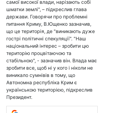
самої високої влади, нарізають собі
шматки землі", – підкреслив глава
держави. Говорячи про проблемні
питання Криму, В.Ющенко зазначив,
що це територія, де "виникають дуже
гострі політичні спекуляції". "Наш
національний інтерес – зробити цю
територію процвітаючою та
стабільною", - зазначив він. Влада має
зробити все, щоб ні у кого і ніколи не
виникало сумнівів в тому, що
Автономна республіка Крим є
українською територією, підкреслив
Президент.