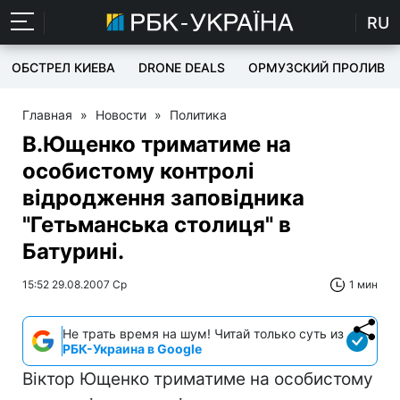
RU
ОБСТРЕЛ КИЕВА
DRONE DEALS
ОРМУЗСКИЙ ПРОЛИВ
Главная
»
Новости
»
Политика
В.Ющенко триматиме на
особистому контролі
відродження заповідника
"Гетьманська столиця" в
Батурині.
15:52 29.08.2007 Ср
1 мин
Не трать время на шум! Читай только суть из
РБК-Украина в Google
Віктор Ющенко триматиме на особистому