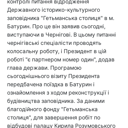
контролі питання відродження
Державного історико-культурного
заповідника "Гетьманська столиця" в м.
Батурин. Про це він заявив сьогодні,
виступаючи в Чернігові. В цьому питанні
чернігівські спеціалісти проводять
колосальну роботу, і Президент в цій
роботі "є партнером номер один", додав
глава держави. Програмою
сьогоднішнього візиту Президента
передбачена поїздка в Батурин і
ознайомлення з ходом реконструкції і
будівництва заповідника. За даними
благодійного фонду "Гетьманська
столиця", для завершення робіт по
відбудові палацу Кирила Розумовського