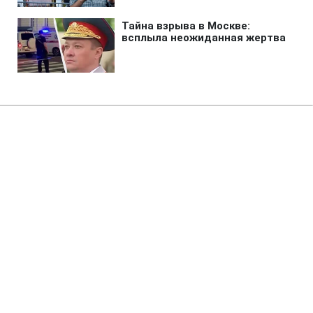
Главная
»
Новости
»
В мире
Пентагон скрыл десятилетие
отчетов об испытаниях оружия
- Bloomberg
00:49 06.08.2026 Чт
2 мин
Причиной назвали угрозу со стороны
искусственного интеллекта
ЕКАТЕРИНА КОВАЛЬ