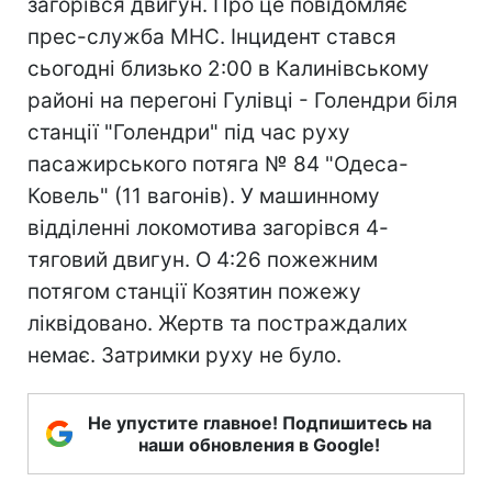
загорівся двигун. Про це повідомляє
прес-служба МНС. Інцидент стався
сьогодні близько 2:00 в Калинівському
районі на перегоні Гулівці - Голендри біля
станції "Голендри" під час руху
пасажирського потяга № 84 "Одеса-
Ковель" (11 вагонів). У машинному
відділенні локомотива загорівся 4-
тяговий двигун. О 4:26 пожежним
потягом станції Козятин пожежу
ліквідовано. Жертв та постраждалих
немає. Затримки руху не було.
Не упустите главное! Подпишитесь на
наши обновления в Google!