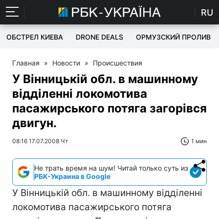
RU
ОБСТРЕЛ КИЕВА
DRONE DEALS
ОРМУЗСКИЙ ПРОЛИВ
Главная
»
Новости
»
Происшествия
У Вінницькій обл. в машинному
відділенні локомотива
пасажирського потяга загорівся
двигун.
08:16 17.07.2008 Чт
1 мин
Не трать время на шум! Читай только суть из
РБК-Украина в Google
У Вінницькій обл. в машинному відділенні
локомотива пасажирського потяга