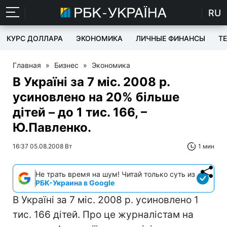
RU
КУРС ДОЛЛАРА
ЭКОНОМИКА
ЛИЧНЫЕ ФИНАНСЫ
T
Главная
»
Бизнес
»
Экономика
В Україні за 7 міс. 2008 р.
усиновлено на 20% більше
дітей – до 1 тис. 166, –
Ю.Павленко.
16:37 05.08.2008 Вт
1 мин
Не трать время на шум! Читай только суть из
РБК-Украина в Google
В Україні за 7 міс. 2008 р. усиновлено 1
тис. 166 дітей. Про це журналістам на