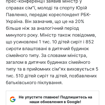
прес-конференції заявив міністр у
справах сім"ї, молоді та спорту Юрій
Павленко, передає кореспондент РБК-
Україна. Він зазначив, що це на 20%
більше ніж за аналогічний період
минулого року. Міністр також повідомив,
що усиновлені 1 тис. 10 дітей сиріт і 852
сироти влаштовані в дитячий будинок
сімейного типу. За словами міністра,
загалом в дитячих будинках сімейного
типу та в прийомних сім"ях виховується 5
тис. 510 дітей сиріт та дітей, позбавлених
батьківського піклування.
Не упустите главное! Подпишитесь на
наши обновления в Google!