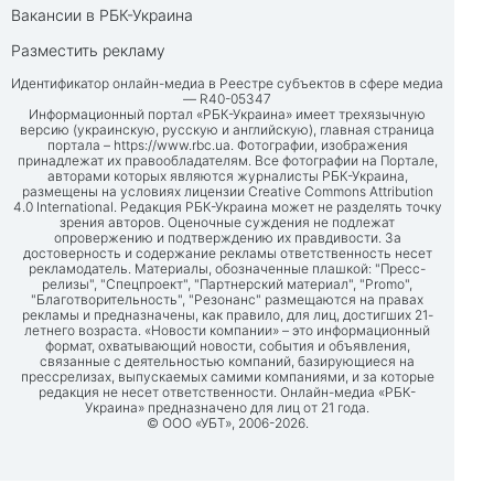
Вакансии в РБК-Украина
Разместить рекламу
Идентификатор онлайн-медиа в Реестре субъектов в сфере медиа
— R40-05347
Информационный портал «РБК-Украина» имеет трехязычную
версию (украинскую, русскую и английскую), главная страница
портала –
https://www.rbc.ua
. Фотографии, изображения
принадлежат их правообладателям. Все фотографии на Портале,
авторами которых являются журналисты РБК-Украина,
размещены на условиях лицензии Creative Commons Attribution
4.0 International. Редакция РБК-Украина может не разделять точку
зрения авторов. Оценочные суждения не подлежат
опровержению и подтверждению их правдивости. За
достоверность и содержание рекламы ответственность несет
рекламодатель. Материалы, обозначенные плашкой: "Пресс-
релизы", "Спецпроект", "Партнерский материал", "Promo",
"Благотворительность", "Резонанс" размещаются на правах
рекламы и предназначены, как правило, для лиц, достигших 21-
летнего возраста. «Новости компании» – это информационный
формат, охватывающий новости, события и объявления,
связанные с деятельностью компаний, базирующиеся на
прессрелизах, выпускаемых самими компаниями, и за которые
редакция не несет ответственности. Онлайн-медиа «РБК-
Украина» предназначено для лиц от 21 года.
© ООО «УБТ», 2006-2026.