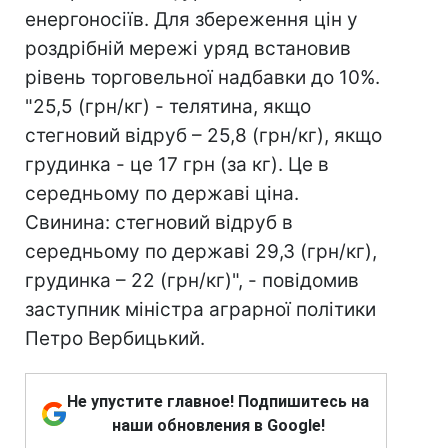
енергоносіїв. Для збереження цін у
роздрібній мережі уряд встановив
рівень торговельної надбавки до 10%.
"25,5 (грн/кг) - телятина, якщо
стегновий відруб – 25,8 (грн/кг), якщо
грудинка - це 17 грн (за кг). Це в
середньому по державі ціна.
Свинина: стегновий відруб в
середньому по державі 29,3 (грн/кг),
грудинка – 22 (грн/кг)", - повідомив
заступник міністра аграрної політики
Петро Вербицький.
Не упустите главное! Подпишитесь на
наши обновления в Google!