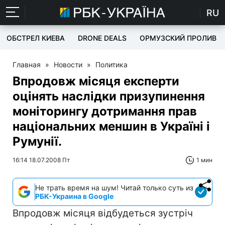
RU
ОБСТРЕЛ КИЕВА
DRONE DEALS
ОРМУЗСКИЙ ПРОЛИВ
Главная
»
Новости
»
Политика
Впродовж місяця експерти
оцінять наслідки призупинення
моніторингу дотримання прав
національних меншин в Україні і
Румунії.
16:14 18.07.2008 Пт
1 мин
Не трать время на шум! Читай только суть из
РБК-Украина в Google
Впродовж місяця відбудеться зустріч