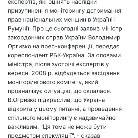
експертів, які оцінять наслідки
призупинення моніторингу дотримання
прав національних меншин в Україні і
Румунії. Про це сьогодні заявив міністр
закордонних справ України Володимир
Оргизко на прес-конференції, передає
кореспондент РБК-Україна. За словами
міністра, після зустрічі експертів у
вересні 2008 р. відбудеться засідання
моніторингового комітету, який
проаналізує ситуацію, що склалася.
В.Огризко підкреслив, що Україна
відкрита у цьому питанні, а проведення
спільного моніторингу є надзвичайно
важливим. "Ця тема не може бути
предметом спекуляції", - сказав