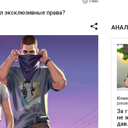
3 мин
л эксклюзивные права?
АНАЛ
Юлия
руков
За 
не 
дав