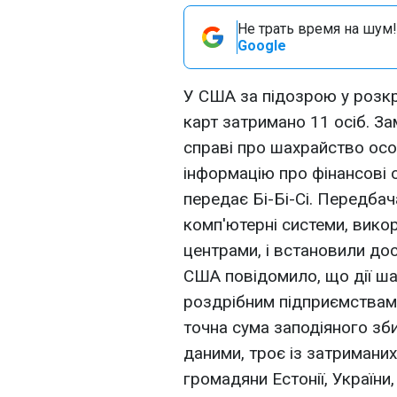
Не трать время на шум!
Google
У США за підозрою у розкр
карт затримано 11 осіб. За
справі про шахрайство ос
інформацію про фінансові 
передає Бі-Бі-Сі. Передба
комп'ютерні системи, вико
центрами, і встановили дос
США повідомило, що дії ша
роздрібним підприємствам,
точна сума заподіяного зб
даними, троє із затримани
громадяни Естонії, України,