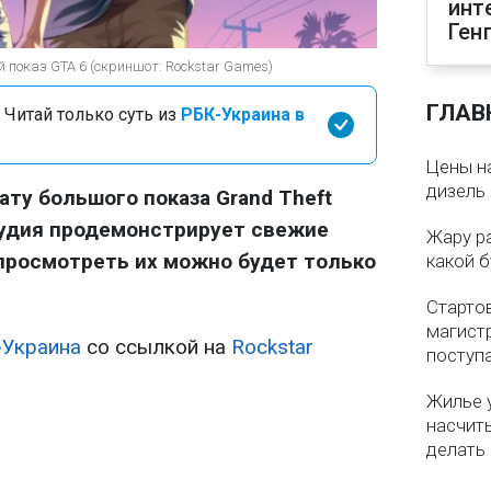
инт
Ген
 показ GTA 6 (скриншот: Rockstar Games)
ГЛАВ
 Читай только суть из
РБК-Украина в
Цены на
дизель 
ату большого показа Grand Theft
студия продемонстрирует свежие
Жару р
просмотреть их можно будет только
какой б
Старто
магистр
-Украина
со ссылкой на
Rockstar
поступ
Жилье 
насчит
делать