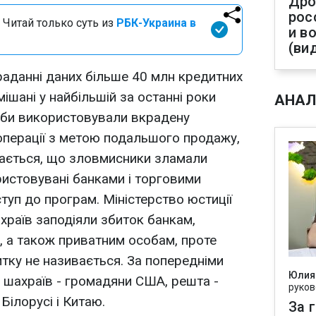
Дро
рос
 Читай только суть из
РБК-Украина в
и в
(ви
аданні даних більше 40 млн кредитних
мішані у найбільшій за останні роки
АНАЛ
оби використовували вкрадену
операції з метою подальшого продажу,
чається, що зловмисники зламали
ристовувані банками і торговими
туп до програм. Міністерство юстиції
храїв заподіяли збиток банкам,
 а також приватним особам, проте
итку не називається. За попередніми
Юлия
х шахраїв - громадяни США, решта -
руков
 Білорусі і Китаю.
За 