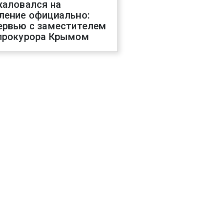
жаловался на
ление официально:
ервью с заместителем
прокурора Крымом