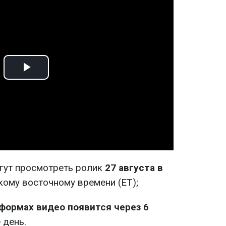
Play
Video
могут просмотреть ролик
27 августа в
ому восточному времени (ET);
тформах видео появится через 6
 день.