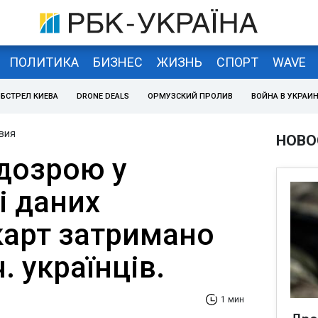
ПОЛИТИКА
БИЗНЕС
ЖИЗНЬ
СПОРТ
WAVE
БСТРЕЛ КИЕВА
DRONE DEALS
ОРМУЗСКИЙ ПРОЛИВ
ВОЙНА В УКРАИ
вия
НОВО
ідозрою у
і даних
карт затримано
ч. українців.
1 мин