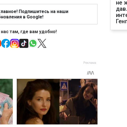
не 
дав
главное! Подпишитесь на наши
инт
новления в Google!
Ген
 нас там, где вам удобно!