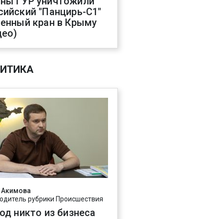
ны ГУР уничтожили
сийский "Панцирь-С1"
оенный кран в Крыму
део)
ИТИКА
 Акимова
одитель рубрики Происшествия
год никто из бизнеса