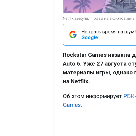
Netflix выкупил права на эксклюзивный
Не трать время на шум!
Google
Rockstar Games назвала д
Auto 6. Уже 27 августа 
материалы игры, однако 
на Netflix.
Об этом информирует
РБК
Games
.