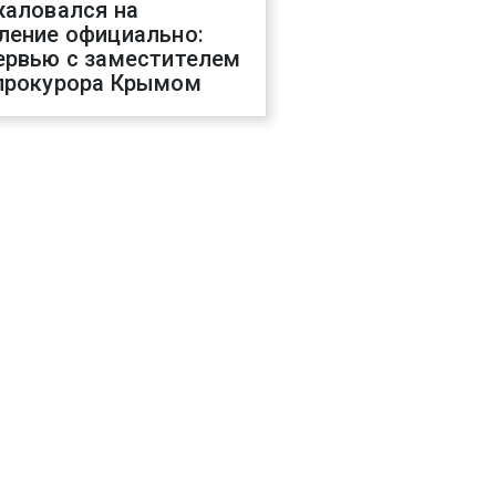
жаловался на
ление официально:
ервью с заместителем
прокурора Крымом