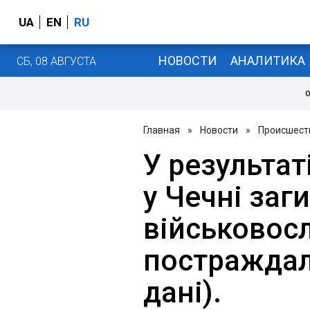
UA
EN
RU
НОВОСТИ
АНАЛИТИКА
СБ, 08 АВГУСТА
О
Главная
»
Новости
»
Происшест
У результат
у Чечні заг
військовосл
постраждал
дані).