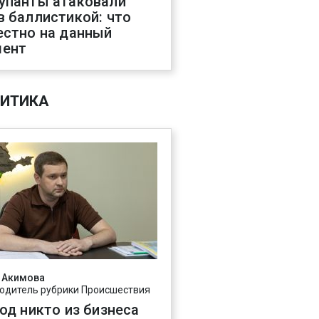
упанты атаковали
в баллистикой: что
естно на данный
ент
ИТИКА
 Акимова
одитель рубрики Происшествия
год никто из бизнеса