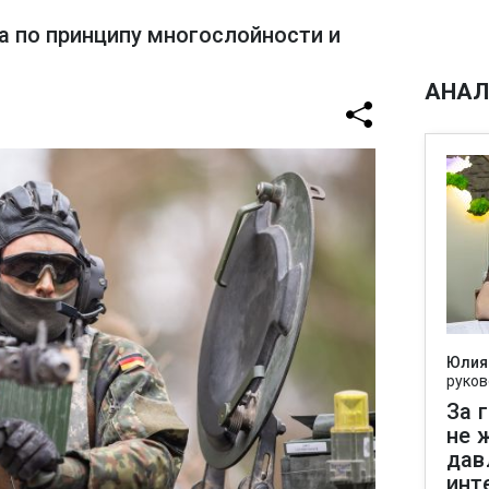
а по принципу многослойности и
АНАЛ
Юлия
руков
За 
не 
дав
инт