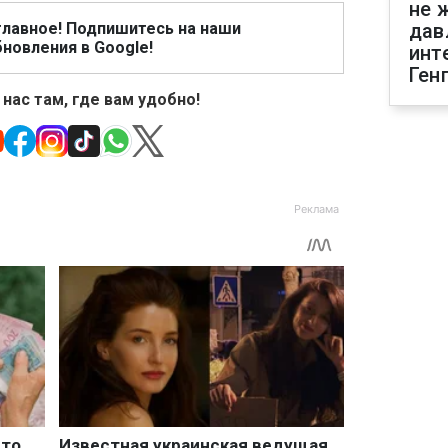
не 
главное! Подпишитесь на наши
дав
новления в Google!
инт
Ген
 нас там, где вам удобно!