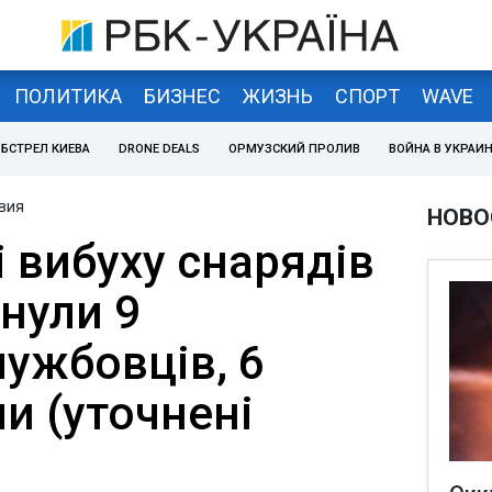
ПОЛИТИКА
БИЗНЕС
ЖИЗНЬ
СПОРТ
WAVE
БСТРЕЛ КИЕВА
DRONE DEALS
ОРМУЗСКИЙ ПРОЛИВ
ВОЙНА В УКРАИ
вия
НОВО
і вибуху снарядів
инули 9
ужбовців, 6
и (уточнені