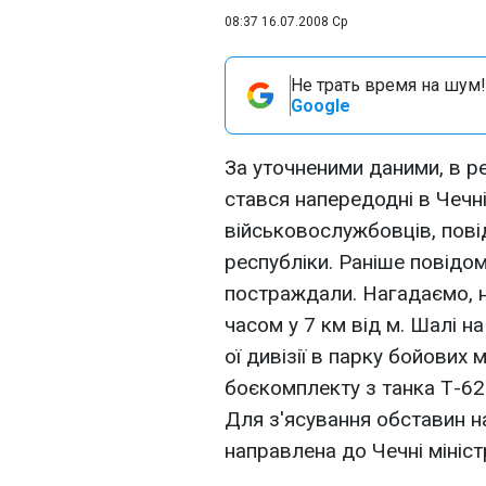
08:37 16.07.2008 Ср
Не трать время на шум!
Google
За уточненими даними, в ре
стався напередодні в Чечні
військовослужбовців, пов
республіки. Раніше повідом
постраждали. Нагадаємо, н
часом у 7 км від м. Шалі н
ої дивізії в парку бойових
боєкомплекту з танка Т-62
Для з'ясування обставин на
направлена до Чечні мініс