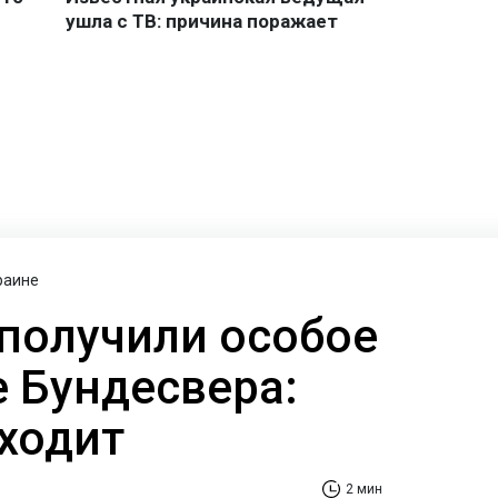
раине
получили особое
 Бундесвера:
входит
2 мин