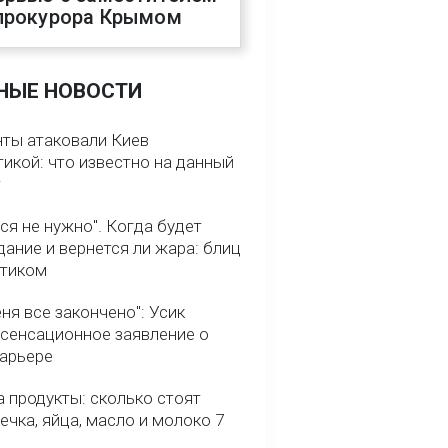
прокурора Крымом
НЫЕ НОВОСТИ
нты атаковали Киев
икой: что известно на данный
т
ся не нужно". Когда будет
ание и вернется ли жара: блиц
птиком
ня все закончено": Усик
 сенсационное заявление о
карьере
 продукты: сколько стоят
речка, яйца, масло и молоко 7