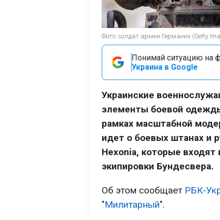
Фото: солдат армии Германии (Getty Im
Понимай ситуацию на фр
Украина в Google
Украинские военнослужа
элементы боевой одежды
рамках масштабной моде
идет о боевых штанах и 
Hexonia, которые входят
экипировки Бундесвера.
Об этом сообщает
РБК-Ук
"
Милитарный
".