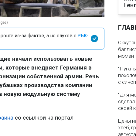
Ген
ages)
ГЛАВ
онте из-за фактов, а не слухов с
РБК-
Оккупа
баллист
момен
щие начали использовать новые
, которые внедряет Германия в
"Пугать
похолод
рнизации собственной армии. Речь
с сино
рубашках производства компании
 в новую модульную систему
"Для ме
сделал
своей 
раина
со ссылкой на портал
Цены на
хлеб, г
августа