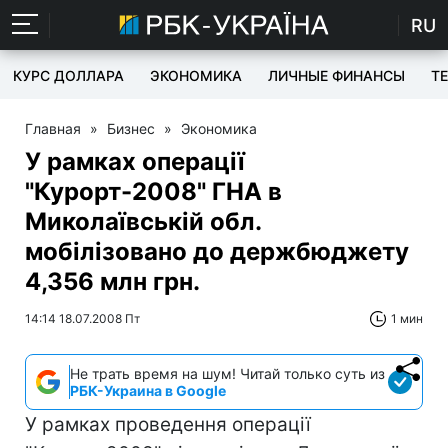
RU
КУРС ДОЛЛАРА
ЭКОНОМИКА
ЛИЧНЫЕ ФИНАНСЫ
T
Главная
»
Бизнес
»
Экономика
У рамках операції
"Курорт-2008" ГНА в
Миколаївській обл.
мобілізовано до держбюджету
4,356 млн грн.
14:14 18.07.2008 Пт
1 мин
Не трать время на шум! Читай только суть из
РБК-Украина в Google
У рамках проведення операції