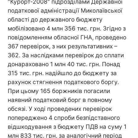
"Курорт-2008" підрозділами Державної
податкової адміністрації Миколаївської
області до державного бюджету
мобілізовано 4 млн 356 тис. грн. Згідно з
повідомленням обласної ГНА, проведено
367 перевірок, з них результативних –
362. За наслідками перевірок до сплати
донараховано 1 млн 40 тис. грн. Понад
315 тис. грн. надійшло до бюджету за
рахунок стягнення податкового боргу.
При цьому 165 боржників погасили
наявний податковий борг в повному
обсязі. У ході проведених перевірок
попереджено 4 спроби безпідставного
відшкодування з бюджету ПДВ на суму 1
млн 833 тис. грн, за аналогічний період