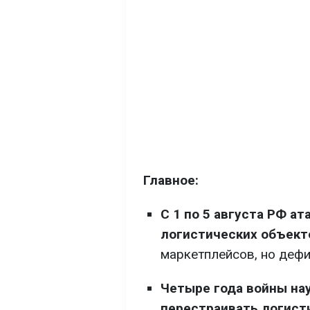
Главное:
С 1 по 5 августа РФ ат
логистических объект
маркетплейсов, но дефи
Четыре года войны на
перестраивать логист