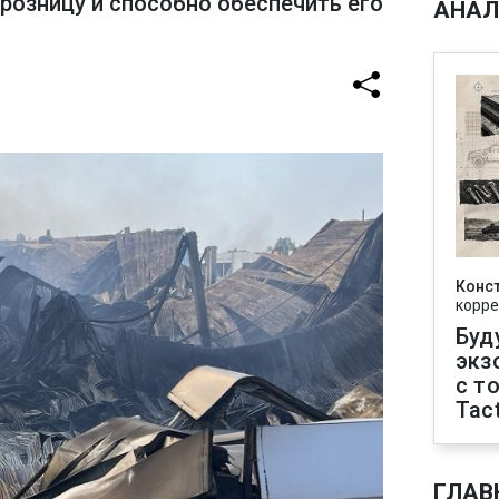
розницу и способно обеспечить его
АНАЛ
Конс
корре
Буд
экз
с т
Tact
ГЛАВ