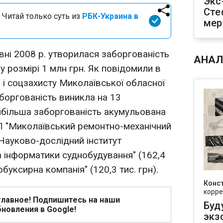
Экс
Сте
 Читай только суть из
РБК-Украина в
мер
вні 2008 р. утворилася заборгованість
АНАЛ
 у розмірі 1 млн грн. Як повідомили в
 і соцзахисту Миколаївської обласної
аборгованість виникла на 13
йбільша заборгованість акумульована
П "Миколаївський ремонтно-механічний
 "Науково-дослідний інститут
 інформатики суднобудування" (162,4
буксирна компанія" (120,3 тис. грн).
Конс
корре
главное! Подпишитесь на наши
Буд
новления в Google!
экз