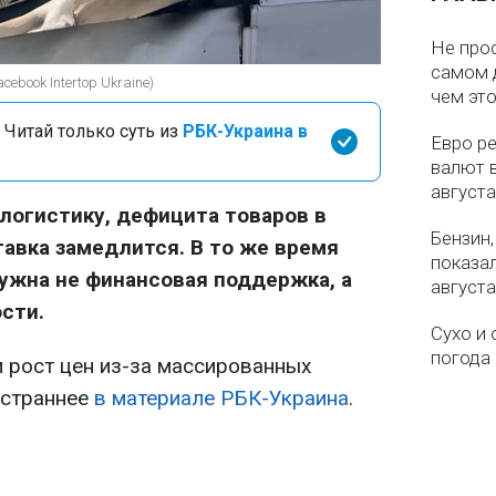
Не про
самом 
ebook Intertop Ukraine)
чем эт
 Читай только суть из
РБК-Украина в
Евро ре
валют в
августа
 логистику, дефицита товаров в
Бензин,
тавка замедлится. В то же время
показа
нужна не финансовая поддержка, а
августа
сти.
Сухо и 
погода 
м рост цен из-за массированных
остраннее
в материале РБК-Украина
.