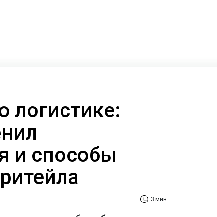
о логистике:
енил
я и способы
ритейла
3 мин