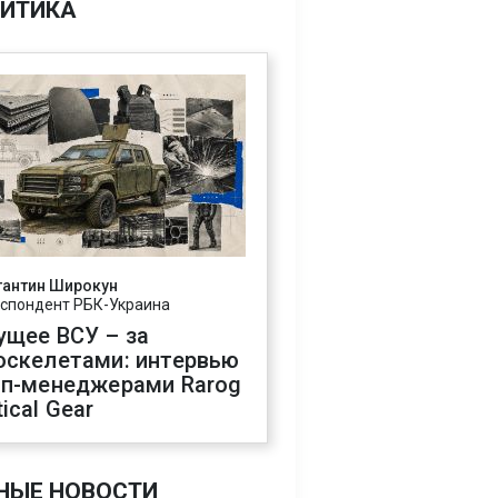
ИТИКА
тантин Широкун
спондент РБК-Украина
ущее ВСУ – за
оскелетами: интервью
оп-менеджерами Rarog
ical Gear
НЫЕ НОВОСТИ