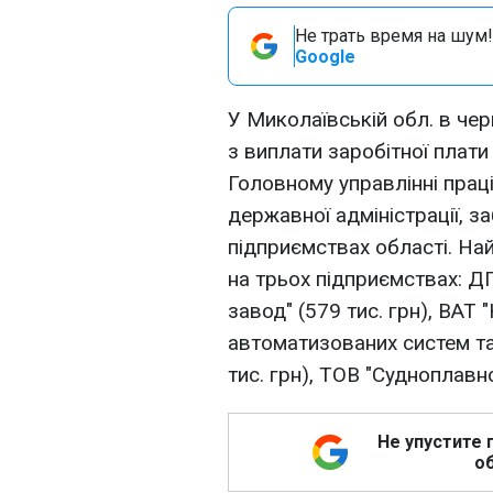
Не трать время на шум!
Google
У Миколаївській обл. в чер
з виплати заробітної плати
Головному управлінні праці
державної адміністрації, з
підприємствах області. На
на трьох підприємствах: Д
завод" (579 тис. грн), ВАТ
автоматизованих систем та
тис. грн), ТОВ "Судноплавно
Не упустите 
об