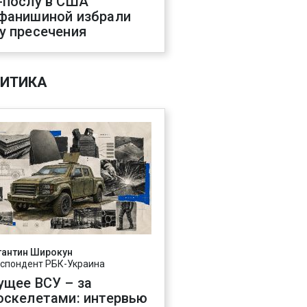
-послу в США
фанишиной избрали
у пресечения
ИТИКА
тантин Широкун
спондент РБК-Украина
ущее ВСУ – за
оскелетами: интервью