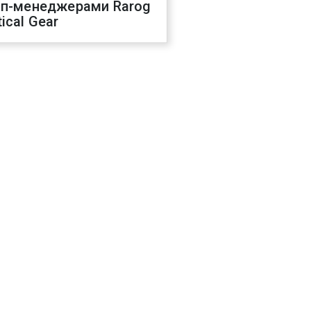
оп-менеджерами Rarog
ical Gear