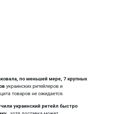
аковала, по меньшей мере, 7 крупных
ов
украинских ритейлеров и
цита товаров не ожидается.
учили украинский ритейл быстро
ику
, хотя доставка может