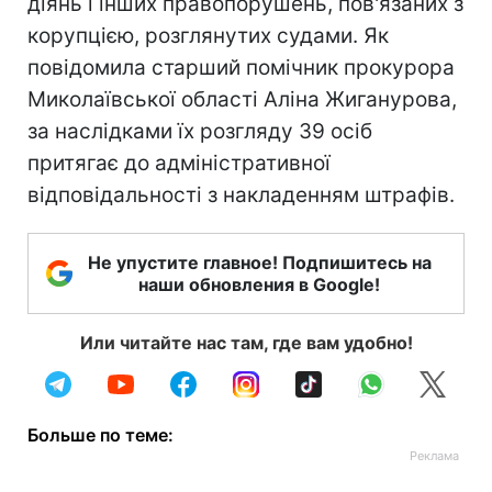
діянь і інших правопорушень, пов'язаних з
корупцією, розглянутих судами. Як
повідомила старший помічник прокурора
Миколаївської області Аліна Жиганурова,
за наслідками їх розгляду 39 осіб
притягає до адміністративної
відповідальності з накладенням штрафів.
Не упустите главное! Подпишитесь на
наши обновления в Google!
Или читайте нас там, где вам удобно!
Больше по теме: