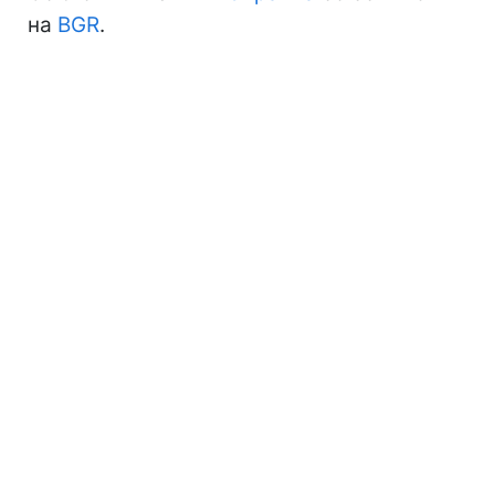
на
BGR
.