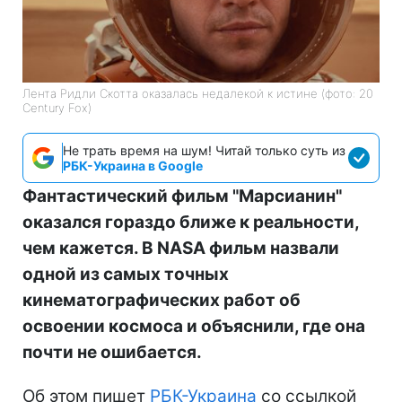
Лента Ридли Скотта оказалась недалекой к истине (фото: 20
Century Fox)
Не трать время на шум! Читай только суть из
РБК-Украина в Google
Фантастический фильм "Марсианин"
оказался гораздо ближе к реальности,
чем кажется. В NASA фильм назвали
одной из самых точных
кинематографических работ об
освоении космоса и объяснили, где она
почти не ошибается.
Об этом пишет
РБК-Украина
со ссылкой