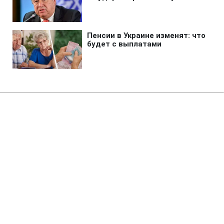
Главная
»
Бизнес
»
Tech
24 ГБ ОЗУ в смартфоне: 5
Android-моделей, опередивших
MacBook Air
14:17 09.08.2026 Вс
3 мин
Базовая потребность или давление
трендов?