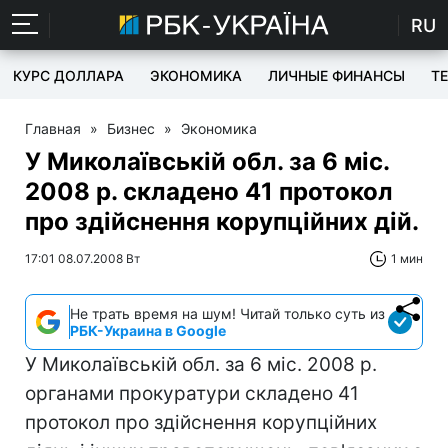
RU
КУРС ДОЛЛАРА
ЭКОНОМИКА
ЛИЧНЫЕ ФИНАНСЫ
T
Главная
»
Бизнес
»
Экономика
У Миколаївській обл. за 6 міс.
2008 р. складено 41 протокол
про здійснення корупційних дій.
17:01 08.07.2008 Вт
1 мин
Не трать время на шум! Читай только суть из
РБК-Украина в Google
У Миколаївській обл. за 6 міс. 2008 р.
органами прокуратури складено 41
протокол про здійснення корупційних