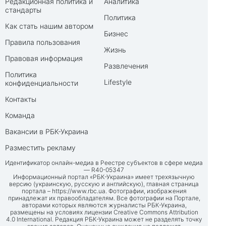
Редакционная политика и
Аналитика
стандарты
Политика
Как стать нашим автором
Бизнес
Правила пользования
Жизнь
Правовая информация
Развлечения
Политика
Lifestyle
конфиденциальности
Контакты
Команда
Вакансии в РБК-Украина
Разместить рекламу
Идентификатор онлайн-медиа в Реестре субъектов в сфере медиа
— R40-05347
Информационный портал «РБК-Украина» имеет трехязычную
версию (украинскую, русскую и английскую), главная страница
портала –
https://www.rbc.ua
. Фотографии, изображения
принадлежат их правообладателям. Все фотографии на Портале,
авторами которых являются журналисты РБК-Украина,
размещены на условиях лицензии Creative Commons Attribution
4.0 International. Редакция РБК-Украина может не разделять точку