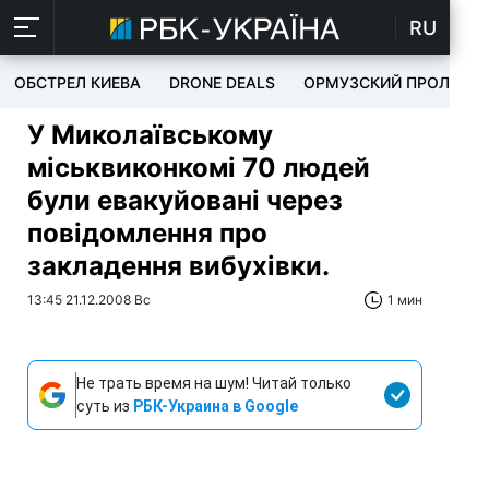
RU
ОБСТРЕЛ КИЕВА
DRONE DEALS
ОРМУЗСКИЙ ПРОЛИВ
У Миколаївському
міськвиконкомі 70 людей
були евакуйовані через
повідомлення про
закладення вибухівки.
13:45 21.12.2008 Вс
1 мин
Не трать время на шум! Читай только
суть из
РБК-Украина в Google