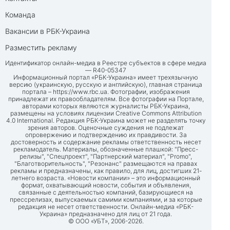
Команда
Вакансии в РБК-Украина
Разместить рекламу
Идентификатор онлайн-медиа в Реестре субъектов в сфере медиа
— R40-05347
Информационный портал «РБК-Украина» имеет трехязычную
версию (украинскую, русскую и английскую), главная страница
портала –
https://www.rbc.ua
. Фотографии, изображения
принадлежат их правообладателям. Все фотографии на Портале,
авторами которых являются журналисты РБК-Украина,
размещены на условиях лицензии Creative Commons Attribution
4.0 International. Редакция РБК-Украина может не разделять точку
зрения авторов. Оценочные суждения не подлежат
опровержению и подтверждению их правдивости. За
достоверность и содержание рекламы ответственность несет
рекламодатель. Материалы, обозначенные плашкой: "Пресс-
релизы", "Спецпроект", "Партнерский материал", "Promo",
"Благотворительность", "Резонанс" размещаются на правах
рекламы и предназначены, как правило, для лиц, достигших 21-
летнего возраста. «Новости компании» – это информационный
формат, охватывающий новости, события и объявления,
связанные с деятельностью компаний, базирующиеся на
прессрелизах, выпускаемых самими компаниями, и за которые
редакция не несет ответственности. Онлайн-медиа «РБК-
Украина» предназначено для лиц от 21 года.
© ООО «УБТ», 2006-2026.