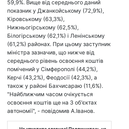
59,9%. Вище від середнього даний
показник у Джанкойському (72,9%),
Кіровському (63,3%),
Нижньогірському (62,5%),
Білогірському (62,1%) і Ленінському
(61,2%) районах. При цьому заступник
міністра зазначив, що нижче від
середнього рівень освоєння коштів
помічений у Сімферополі (44,2%),
Керчі (43,2%), Феодосії (42,3%), а
також у районі Бахчисараю (11,6%).
"Найближчим часом очікується
освоєння коштів ще на 3 об'єктах
автономії", - повідомив А.Іванов.