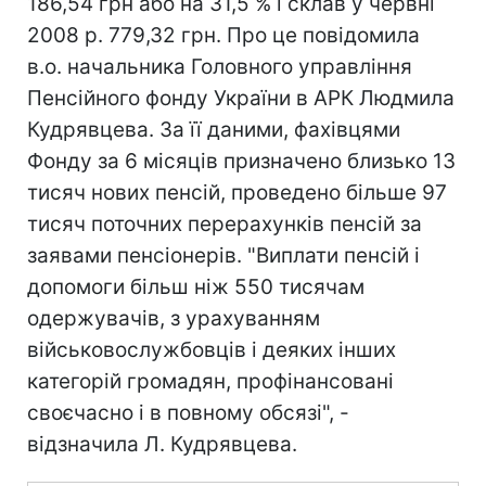
186,54 грн або на 31,5 % і склав у червні
2008 р. 779,32 грн. Про це повідомила
в.о. начальника Головного управління
Пенсійного фонду України в АРК Людмила
Кудрявцева. За її даними, фахівцями
Фонду за 6 місяців призначено близько 13
тисяч нових пенсій, проведено більше 97
тисяч поточних перерахунків пенсій за
заявами пенсіонерів. "Виплати пенсій і
допомоги більш ніж 550 тисячам
одержувачів, з урахуванням
військовослужбовців і деяких інших
категорій громадян, профінансовані
своєчасно і в повному обсязі", -
відзначила Л. Кудрявцева.