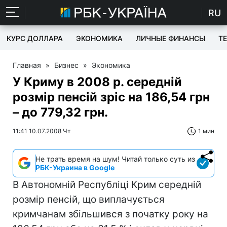
RU
КУРС ДОЛЛАРА
ЭКОНОМИКА
ЛИЧНЫЕ ФИНАНСЫ
T
Главная
»
Бизнес
»
Экономика
У Криму в 2008 р. середній
розмір пенсій зріс на 186,54 грн
– до 779,32 грн.
11:41 10.07.2008 Чт
1 мин
Не трать время на шум! Читай только суть из
РБК-Украина в Google
В Автономній Республіці Крим середній
розмір пенсій, що виплачується
кримчанам збільшився з початку року на