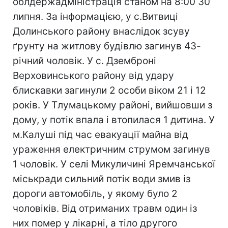
облдержадміністрація станом на 8:00 30
липня. За інформацією, у с.Витвиці
Долинського району внаслідок зсуву
ґрунту на житлову будівлю загинув 43-
річний чоловік. У с. Дземброні
Верховинського району від удару
блискавки загинули 2 особи віком 21 і 12
років. У Тлумацькому районі, вийшовши з
дому, у потік впала і втопилася 1 дитина. У
м.Калуші під час евакуації майна від
ураження електричним струмом загинув
1 чоловік. У селі Микуличині Яремчанської
міськради сильний потік води змив із
дороги автомобіль, у якому було 2
чоловіків. Від отриманих травм один із
них помер у лікарні, а тіло другого