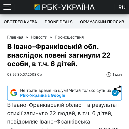
RU
ОБСТРЕЛ КИЕВА
DRONE DEALS
ОРМУЗСКИЙ ПРОЛИВ
Главная
»
Новости
»
Происшествия
В Івано-Франківській обл.
внаслідок повені загинули 22
особи, в т.ч. 6 дітей.
08:56 30.07.2008 Ср
1 мин
Не трать время на шум! Читай только суть из
РБК-Украина в Google
В Івано-Франківській області в результаті
стихії загинуло 22 людей, в т.ч. 6 дітей,
повідомляє Івано-Франківська