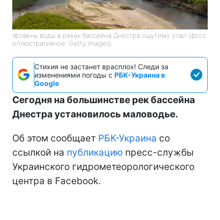
Уровень воды в реках бассейна Днестра ощутимо упал (фото
иллюстративное: Getty Images)
Стихия не застанет врасплох! Следи за
изменениями погоды с
РБК-Украина в
Google
Сегодня на большинстве рек бассейна
Днестра установилось маловодье.
Об этом сообщает
РБК-Украина
со
ссылкой на
публикацию
пресс-службы
Украинского гидрометеорологического
центра в Facebook.