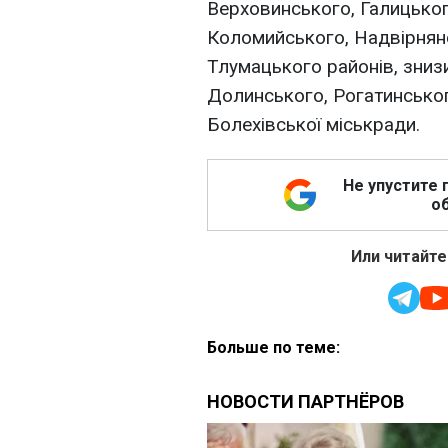
Верховинського, Галицьког
Коломийського, Надвірнян
Тлумацького районів, зниз
Долинського, Рогатинськог
Болехівської міськради.
Не упустите 
об
Или читайте
Больше по теме: