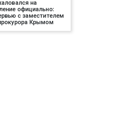
жаловался на
ление официально:
ервью с заместителем
прокурора Крымом