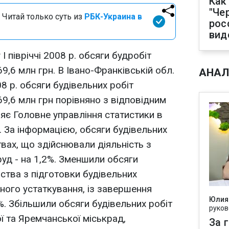
Как
"Че
 Читай только суть из
РБК-Украина в
рос
вид
 I півріччі 2008 р. обсяги будробіт
9,6 млн грн. В Івано-Франківській обл.
АНАЛ
8 р. обсяги будівельних робіт
69,6 млн грн порівняно з відповідним
ляє Головне управління статистики в
. За інформацією, обсяги будівельних
вах, що здійснювали діяльність з
руд - на 1,2%. Зменшили обсяги
ства з підготовки будівельних
рного устаткування, із завершення
Юлия
%. Збільшили обсяги будівельних робіт
руков
 та Яремчанської міськрад,
За 