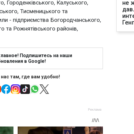
о, Городенківського, Калуського,
не 
дав
ського, Тисменицького та
инт
или - підприємства Богородчанського,
Ген
о та Рожнятівського районів,
главное! Подпишитесь на наши
новления в Google!
 нас там, где вам удобно!