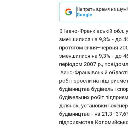
Не трать время на шум!
Google
В Івано-Франківській обл. у
зменшилися на 9,3% - до 46
протягом січня–червня 200
зменшилися на 9,3% - до 4
періодом 2007 р., повідом
Івано-Франківській області
робіт зросли на підприємст
будівництва будівель і спо
будівельних робіт підприєм
ділянок, установки інжене
будівництва - на 21,3–37,6
підприємства Коломийської