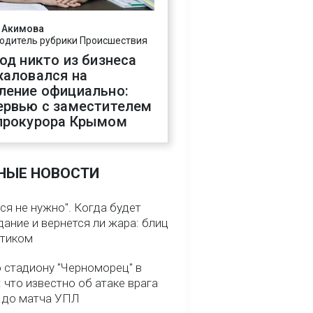
 Акимова
одитель рубрики Происшествия
год никто из бизнеса
жаловался на
ление официально:
ервью с заместителем
прокурора Крымом
НЫЕ НОВОСТИ
ся не нужно". Когда будет
ание и вернется ли жара: блиц
птиком
о стадиону "Черноморец" в
 что известно об атаке врага
ь до матча УПЛ