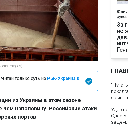
Юлия
руков
За 
не 
дав
инт
Ген
Getty Images)
ГЛАВ
 Читай только суть из
РБК-Украина в
"Пугать
похолод
с сино
кции из Украины в этом сезоне
 чем наполовину. Российские атаки
Удар п
Одессе:
рских портов.
за ден