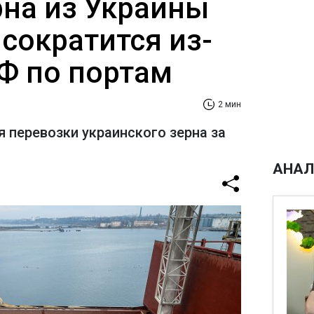
рна из Украины
сократится из-
РФ по портам
2 мин
я перевозки украинского зерна за
АНАЛ