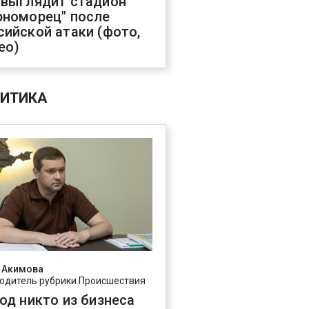
 выглядит стадион
рноморец" после
сийской атаки (фото,
ео)
ИТИКА
 Акимова
одитель рубрики Происшествия
год никто из бизнеса