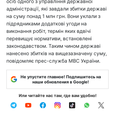
осіб одного з управління державної
адміністрації, які завдали збитки державі
на суму понад 1 млн грн. Вони уклали з
підрядниками додаткові угоди на
виконання робіт, термін яких вдвічі
перевищує нормативи, встановлені
законодавством. Таким чином державі
нанесено збитків на вищезазначену суму,
повідомляє прес-служба МВС України.
Не упустите главное! Подпишитесь на
наши обновления в Google!
Или читайте нас там, где вам удобно!