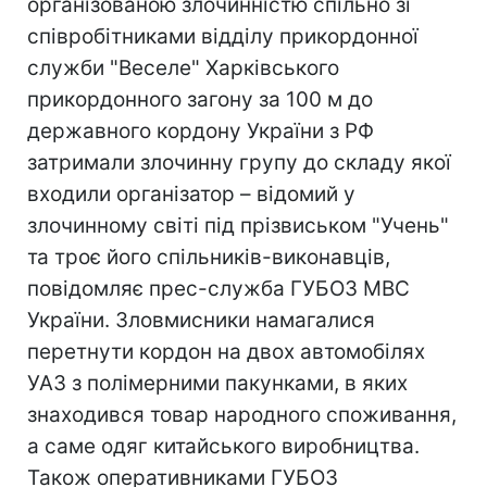
організованою злочинністю спільно зі
співробітниками відділу прикордонної
служби "Веселе" Харківського
прикордонного загону за 100 м до
державного кордону України з РФ
затримали злочинну групу до складу якої
входили організатор – відомий у
злочинному світі під прізвиськом "Учень"
та троє його спільників-виконавців,
повідомляє прес-служба ГУБОЗ МВС
України. Зловмисники намагалися
перетнути кордон на двох автомобілях
УАЗ з полімерними пакунками, в яких
знаходився товар народного споживання,
а саме одяг китайського виробництва.
Також оперативниками ГУБОЗ