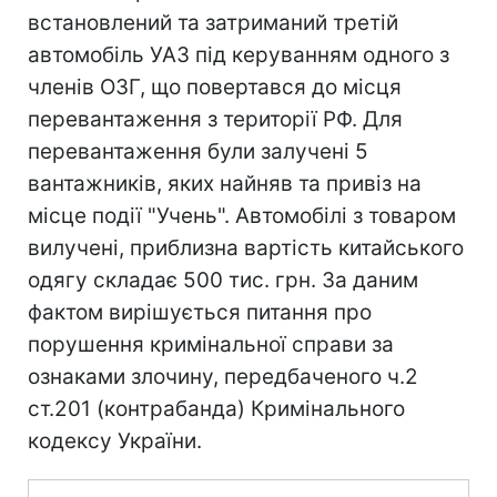
встановлений та затриманий третій
автомобіль УАЗ під керуванням одного з
членів ОЗГ, що повертався до місця
перевантаження з території РФ. Для
перевантаження були залучені 5
вантажників, яких найняв та привіз на
місце події "Учень". Автомобілі з товаром
вилучені, приблизна вартість китайського
одягу складає 500 тис. грн. За даним
фактом вирішується питання про
порушення кримінальної справи за
ознаками злочину, передбаченого ч.2
ст.201 (контрабанда) Кримінального
кодексу України.