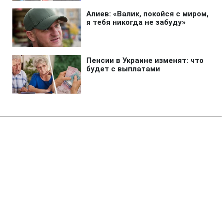
Главная
»
Новости
»
Война в Украине
Силы обороны поразили НПЗ и
другие важные для врага
объекты
14:38 10.08.2026 Пн
2 мин