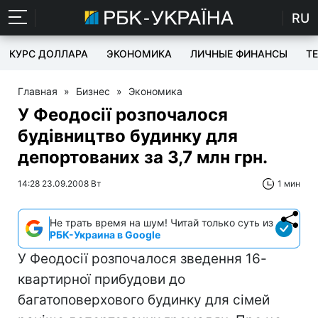
RU
КУРС ДОЛЛАРА
ЭКОНОМИКА
ЛИЧНЫЕ ФИНАНСЫ
T
Главная
»
Бизнес
»
Экономика
У Феодосії розпочалося
будівництво будинку для
депортованих за 3,7 млн грн.
14:28 23.09.2008 Вт
1 мин
Не трать время на шум! Читай только суть из
РБК-Украина в Google
У Феодосії розпочалося зведення 16-
квартирної прибудови до
багатоповерхового будинку для сімей