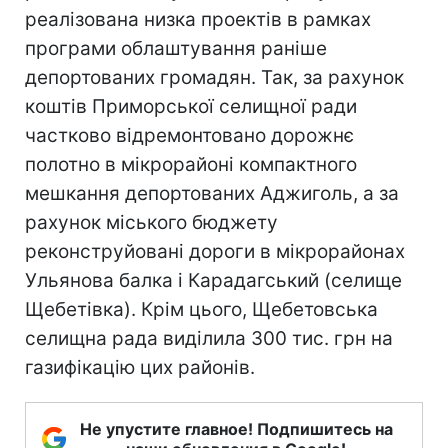
реалізована низка проектів в рамках
програми облаштування раніше
депортованих громадян. Так, за рахунок
коштів Приморської селищної ради
частково відремонтовано дорожнє
полотно в мікрорайоні компактного
мешкання депортованих Аджиголь, а за
рахунок міського бюджету
реконструйовані дороги в мікрорайонах
Ульянова балка і Карадагський (селище
Щебетівка). Крім цього, Щебетовська
селищна рада виділила 300 тис. грн на
газифікацію цих районів.
Не упустите главное! Подпишитесь на