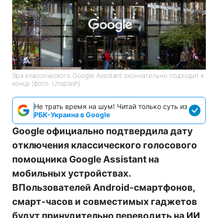
Эра классического Google Assistant окончательно подходит к
концу (фото: Unsplash)
Не трать время на шум! Читай только суть из
РБК-Украина в Google
Google официально подтвердила дату
отключения классического голосового
помощника Google Assistant на
мобильных устройствах.
ВПользователей Android-смартфонов,
смарт-часов и совместимых гаджетов
будут принудительно переводить на ИИ