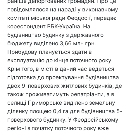
раніше депортованих громадян. Про це
повідомлялося на нараді у виконавчому
комітеті міської ради Феодосії, передає
кореспондент РБК-Україна. На
будівництво будинку з державного
бюджету виділено 3,66 млн грн.
Прибудову планується здати в
експлуатацію до кінця поточного року.
Крім того, в місті в даний час ведеться
підготовка до проектування будівництва
двох 9-поверхових житлових будинків, де
також проживатимуть репатріанти, а в
селищі Приморське виділено земельну
ділянку площею 0,4 га для будівництва 5-
поверхового будинку. У Феодосійському
регіоні з початку поточного року вже