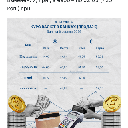
изменений) грн., а евро – по 52,05 (+25
коп.) грн.