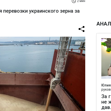
2 мин
я перевозки украинского зерна за
АНАЛ
Юлия
руков
За 
не 
дав