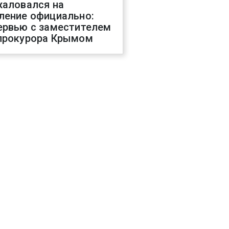
жаловался на
ление официально:
ервью с заместителем
прокурора Крымом