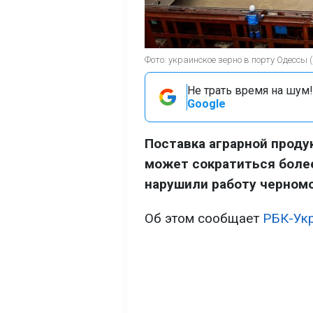
Фото: украинское зерно в порту Одессы (
Не трать время на шум!
Google
Поставка аграрной проду
может сократиться более
нарушили работу черномо
Об этом сообщает
РБК-Ук