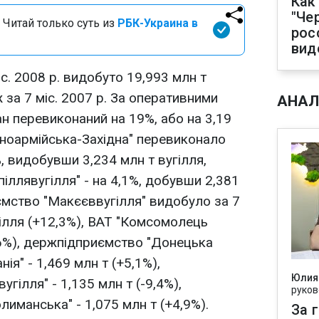
Как
"Че
 Читай только суть из
РБК-Украина в
рос
вид
іс. 2008 р. видобуто 19,993 млн т
ж за 7 міс. 2007 р. За оперативними
АНАЛ
н перевиконаний на 19%, або на 3,19
ноармійська-Західна" перевиконало
%, видобувши 3,234 млн т вугілля,
ллявугілля" - на 4,1%, добувши 2,381
ємство "Макєєввугілля" видобуло за 7
угілля (+12,3%), ВАТ "Комсомолець
26%), держпідприємство "Донецька
ія" - 1,469 млн т (+5,1%),
Юлия
гілля" - 1,135 млн т (-9,4%),
руков
иманська" - 1,075 млн т (+4,9%).
За 