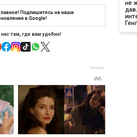
не 
дав
главное! Подпишитесь на наши
инт
новления в Google!
Ген
 нас там, где вам удобно!