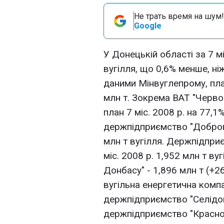
Не трать время на шум!
Google
У Донецькій області за 7 м
вугілля, що 0,6% менше, ні
даними Мінвуглепрому, пла
млн т. Зокрема ВАТ "Черво
план 7 міс. 2008 р. на 77,1
держпідприємство "Добропі
млн т вугілля. Держпідпри
міс. 2008 р. 1,952 млн т в
Донбасу" - 1,896 млн т (+
вугільна енергетична компан
держпідприємство "Селідову
держпідприємство "Краснол