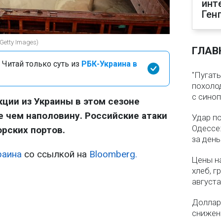
инт
Ген
Getty Images)
ГЛАВ
 Читай только суть из
РБК-Украина в
"Пугать
похолод
с сино
кции из Украины в этом сезоне
 чем наполовину. Российские атаки
Удар п
Одессе:
рских портов.
за ден
раина
со ссылкой на
Bloomberg.
Цены на
хлеб, г
августа
Доллар 
снижен