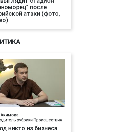
 выглядит стадион
рноморец" после
сийской атаки (фото,
ео)
ИТИКА
 Акимова
одитель рубрики Происшествия
год никто из бизнеса