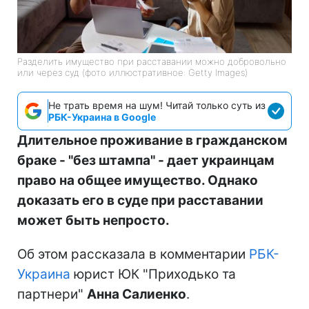
Разделить имущество при расставании можно добровольно
или через суд (фото иллюстративное: Getty Images)
Не трать время на шум! Читай только суть из
РБК-Украина в Google
Длительное проживание в гражданском
браке - "без штампа" - дает украинцам
право на общее имущество. Однако
доказать его в суде при расставании
может быть непросто.
Об этом рассказала в комментарии
РБК-
Украина
юрист ЮК "Приходько та
партнери"
Анна Салиенко
.