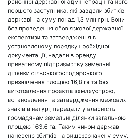
районної державної адміністрації та його
першого заступника, які завдали збитків
державі на суму понад 1,3 млн грн. Вони
без проведення обов'язкової державної
експертизи та затвердження в
установленому порядку необхідної
документації, надали в оренду
приватному підприємству земельні
ділянки сільськогосподарського
призначення площею 16,8 га та без
виготовлення проектів землеустрою,
встановлення та затвердження межових
знаків в натурі, передали у власність
громадянам земельні ділянки загальною
площею 163,6 га. Таким чином державі
нанесено збитків на вищезазначену суму,