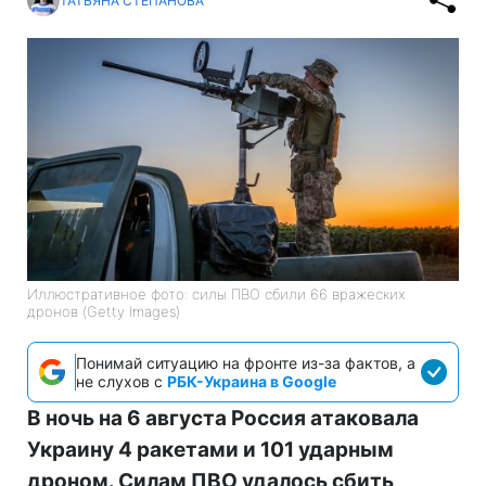
ТАТЬЯНА СТЕПАНОВА
Иллюстративное фото: силы ПВО сбили 66 вражеских
дронов (Getty Images)
Понимай ситуацию на фронте из-за фактов, а
не слухов с
РБК-Украина в Google
В ночь на 6 августа Россия атаковала
Украину 4 ракетами и 101 ударным
дроном. Силам ПВО удалось сбить