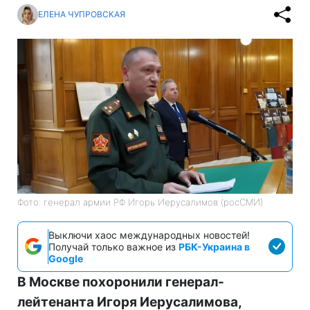
ЕЛЕНА ЧУПРОВСКАЯ
Фото: генерал армии РФ Игорь Иерусалимов (росСМИ)
Выключи хаос международных новостей!
Получай только важное из
РБК-Украина в
Google
В Москве похоронили генерал-
лейтенанта Игоря Иерусалимова,