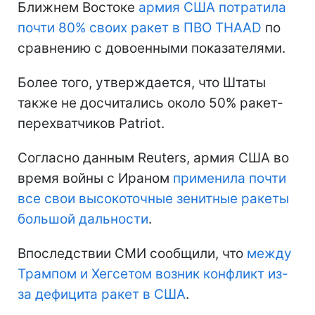
Ближнем Востоке
армия США потратила
почти 80% своих ракет в ПВО THAAD
по
сравнению с довоенными показателями.
Более того, утверждается, что Штаты
также не досчитались около 50% ракет-
перехватчиков Patriot.
Согласно данным Reuters, армия США во
время войны с Ираном
применила почти
все свои высокоточные зенитные ракеты
большой дальности
.
Впоследствии СМИ сообщили, что
между
Трампом и Хегсетом возник конфликт из-
за дефицита ракет в США
.