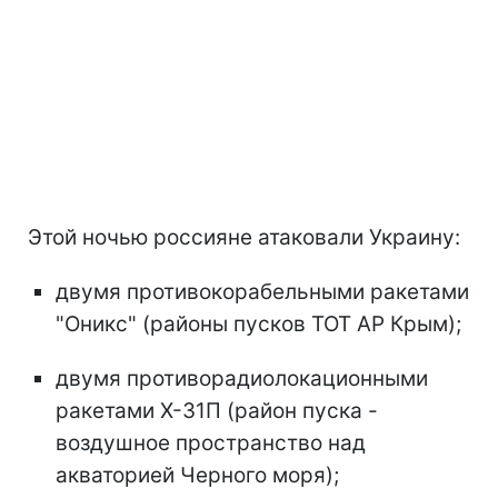
Этой ночью россияне атаковали Украину:
двумя противокорабельными ракетами
"Оникс" (районы пусков ТОТ АР Крым);
двумя противорадиолокационными
ракетами Х-31П (район пуска -
воздушное пространство над
акваторией Черного моря);