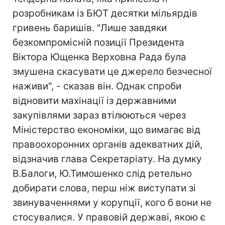
розробникам із БЮТ десятки мільярдів
гривень баришів. "Лише завдяки
безкомпромісній позиції Президента
Віктора Ющенка Верховна Рада була
змушена скасувати це джерело безчесної
наживи", - сказав він. Однак спроби
відновити махінації із державними
закупівлями зараз втілюються через
Міністерство економіки, що вимагає від
правоохоронних органів адекватних дій,
відзначив глава Секретаріату. На думку
В.Балоги, Ю.Тимошенко слід ретельно
добирати слова, перш ніж виступати зі
звинуваченнями у корупції, кого б вони не
стосувалися. У правовій державі, якою є