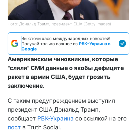
Фото: Дональд Трамп, президент США (Getty Images)
Выключи хаос международных новостей!
Получай только важное из
РБК-Украина в
Google
Американским чиновникам, которые
"слили" СМИ данные о якобы дефиците
ракет в армии США, будет грозить
заключение.
С таким предупреждением выступил
президент США Дональд Трамп,
сообщает
РБК-Украина
со ссылкой на его
пост
в Truth Social.