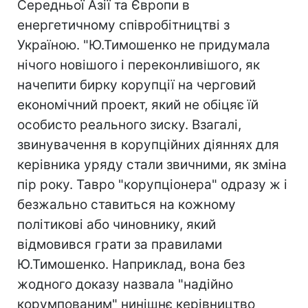
Середньої Азії та Європи в
енергетичному співробітництві з
Україною. "Ю.Тимошенко не придумала
нічого новішого і переконливішого, як
начепити бирку корупції на черговий
економічний проект, який не обіцяє їй
особисто реального зиску. Взагалі,
звинувачення в корупційних діяннях для
керівника уряду стали звичними, як зміна
пір року. Тавро "корупціонера" одразу ж і
безжально ставиться на кожному
політикові або чиновнику, який
відмовився грати за правилами
Ю.Тимошенко. Наприклад, вона без
жодного доказу назвала "надійно
корумпованим" нинішнє керівництво