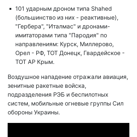
101 ударным дроном типа Shahed
(большинство из них - реактивные),
"Гербера", "Италмас" и дронами-
имитаторами типа "Пародия" по
направлениям: Курск, Миллерово,
Орел - РФ, ТОТ Донецк, Гвардейское -
ТОТ АР Крым.
Воздушное нападение отражали авиация,
зенитные ракетные войска,
подразделения РЭБ и беспилотных
систем, мобильные огневые группы Сил
обороны Украины.