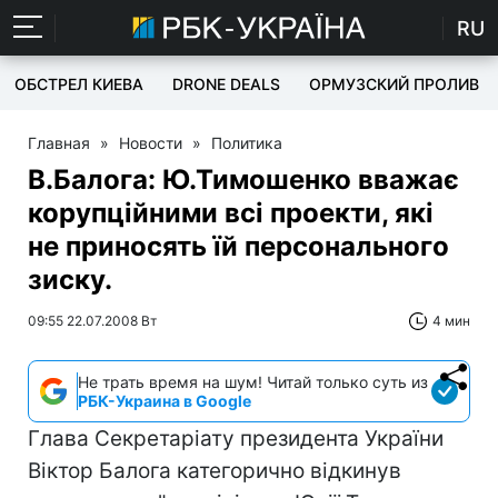
RU
ОБСТРЕЛ КИЕВА
DRONE DEALS
ОРМУЗСКИЙ ПРОЛИВ
Главная
»
Новости
»
Политика
В.Балога: Ю.Тимошенко вважає
корупційними всі проекти, які
не приносять їй персонального
зиску.
09:55 22.07.2008 Вт
4 мин
Не трать время на шум! Читай только суть из
РБК-Украина в Google
Глава Секретаріату президента України
Віктор Балога категорично відкинув