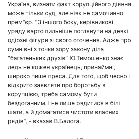
Україна, визнати факт корупційного діяння
може тільки суд, але ніяк не самочинно
прем"єр. "З іншого боку, керівникові
уряду варто пильніше поглянути на деякі
одіозні фігури зі свого оточення. Адже про
сумнівні з точки зору закону діла
"багатеньких друзів" Ю.Тимошенко знає
ледь не кожен українець, принаймні,
широко пише преса. Для того, щоб чесно і
відкрито заявляти про боротьбу з
корупцією, треба самому бути
бездоганним. І не лише рядитися в білі
шати, а й домагатися чистоти власних
рядів", - вказав В.Балога.