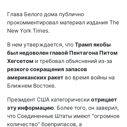
Глава Белого дома публично
прокомментировал материал издания The
New York Times.
В нем утверждается, что
Трамп якобы
был недоволен главой Пентагона Питом
Хегсетом
и требовал объяснений из-за
резкого сокращения запасов
американских ракет
во время войны на
Ближнем Востоке.
Президент США категорически
отрицает
эту информацию
. Более того, он заверил,
что Соединенные Штаты имеют "огромное
количество" боеприпасов, а