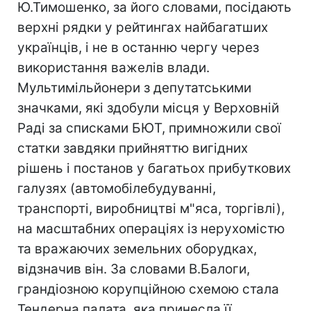
Ю.Тимошенко, за його словами, посідають
верхні рядки у рейтингах найбагатших
українців, і не в останню чергу через
використання важелів влади.
Мультимільйонери з депутатськими
значками, які здобули місця у Верховній
Раді за списками БЮТ, примножили свої
статки завдяки прийняттю вигідних
рішень і постанов у багатьох прибуткових
галузях (автомобілебудуванні,
транспорті, виробництві м"яса, торгівлі),
на масштабних операціях із нерухомістю
та вражаючих земельних оборудках,
відзначив він. За словами В.Балоги,
грандіозною корупційною схемою стала
Тендерна палата, яка принесла її