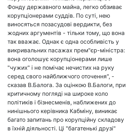
Фонду державного майна, легко обзиває
корупціонерами суддів. По суті, нею
виносяться позасудові вердикти, без
жодних аргументів - тільки тому, що вона
так вважає. Однак є одна особливість у
викривальних пасажах прем"єр-міністра:
вона оголошує корупціонерами лише
"чужих" і не помічає нечистих на руку
серед свого найближчого оточення", -
сказав В.Балога. За оцінкою В.Балоги, при
критичному погляді на широке коло
політиків і бізнесменів, наближених до
нинішнього керівника Кабміну, виникає
багато запитань про корупційну складову
в їхній діяльності. Ці "багатенькі друзі"