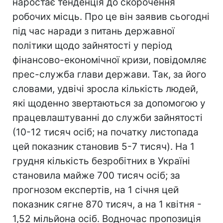
наростає тенденція до скорочення
робочих місць. Про це він заявив сьогодні
під час наради з питань державної
політики щодо зайнятості у період
фінансово-економічної кризи, повідомляє
прес-служба глави держави. Так, за його
словами, удвічі зросла кількість людей,
які щоденно звертаються за допомогою у
працевлаштуванні до служби зайнятості
(10-12 тисяч осіб; на початку листопада
цей показник становив 5-7 тисяч). На 1
грудня кількість безробітних в Україні
становила майже 700 тисяч осіб; за
прогнозом експертів, на 1 січня цей
показник сягне 870 тисяч, а на 1 квітня -
1,52 мільйона осіб. Водночас пропозиція