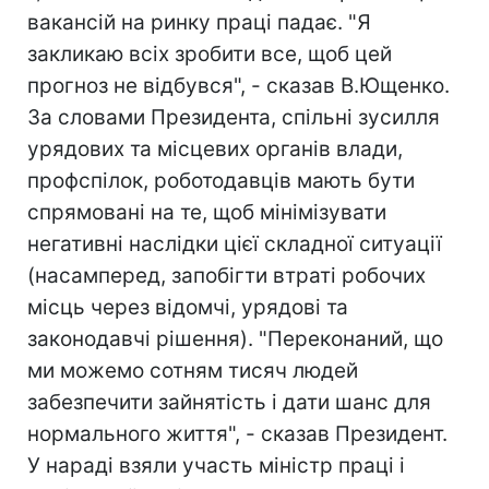
вакансій на ринку праці падає. "Я
закликаю всіх зробити все, щоб цей
прогноз не відбувся", - сказав В.Ющенко.
За словами Президента, спільні зусилля
урядових та місцевих органів влади,
профспілок, роботодавців мають бути
спрямовані на те, щоб мінімізувати
негативні наслідки цієї складної ситуації
(насамперед, запобігти втраті робочих
місць через відомчі, урядові та
законодавчі рішення). "Переконаний, що
ми можемо сотням тисяч людей
забезпечити зайнятість і дати шанс для
нормального життя", - сказав Президент.
У нараді взяли участь міністр праці і