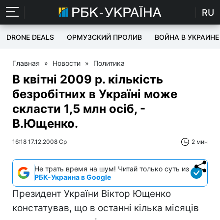
RU
DRONE DEALS
ОРМУЗСКИЙ ПРОЛИВ
ВОЙНА В УКРАИНЕ
Главная
»
Новости
»
Политика
В квітні 2009 р. кількість
безробітних в Україні може
скласти 1,5 млн осіб, -
В.Ющенко.
16:18 17.12.2008 Ср
2 мин
Не трать время на шум! Читай только суть из
РБК-Украина в Google
Президент України Віктор Ющенко
констатував, що в останні кілька місяців