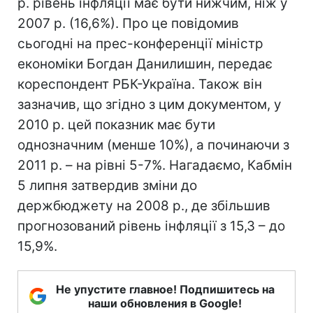
р. рівень інфляції має бути нижчим, ніж у
2007 р. (16,6%). Про це повідомив
сьогодні на прес-конференції міністр
економіки Богдан Данилишин, передає
кореспондент РБК-Україна. Також він
зазначив, що згідно з цим документом, у
2010 р. цей показник має бути
однозначним (менше 10%), а починаючи з
2011 р. – на рівні 5-7%. Нагадаємо, Кабмін
5 липня затвердив зміни до
держбюджету на 2008 р., де збільшив
прогнозований рівень інфляції з 15,3 – до
15,9%.
Не упустите главное! Подпишитесь на
наши обновления в Google!