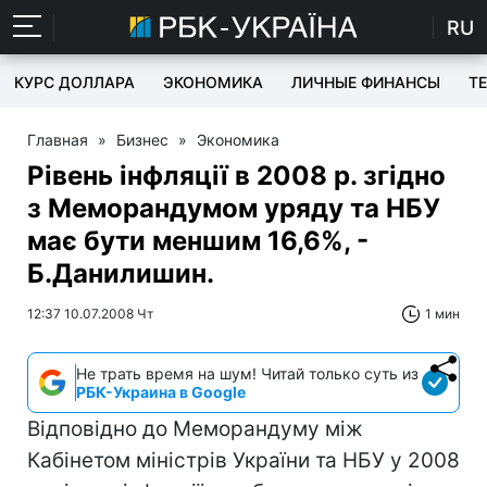
RU
КУРС ДОЛЛАРА
ЭКОНОМИКА
ЛИЧНЫЕ ФИНАНСЫ
T
Главная
»
Бизнес
»
Экономика
Рівень інфляції в 2008 р. згідно
з Меморандумом уряду та НБУ
має бути меншим 16,6%, -
Б.Данилишин.
12:37 10.07.2008 Чт
1 мин
Не трать время на шум! Читай только суть из
РБК-Украина в Google
Відповідно до Меморандуму між
Кабінетом міністрів України та НБУ у 2008