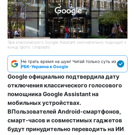
Эра классического Google Assistant окончательно подходит к
концу (фото: Unsplash)
Не трать время на шум! Читай только суть из
РБК-Украина в Google
Google официально подтвердила дату
отключения классического голосового
помощника Google Assistant на
мобильных устройствах.
ВПользователей Android-смартфонов,
смарт-часов и совместимых гаджетов
будут принудительно переводить на ИИ