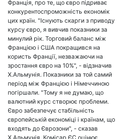
Франція, про те, що євро підриває
конкурентоспроможність економік
цих країн. "Існують скарги з приводу
курсу євро, я вивчив показники за
минулий рік. Торговий баланс між
Францією і США покращився на
користь Франції, незважаючи на
зростання євро на 10%", - відзначив
Х.Альмунія. Показники за той самий
період між Францією і Німеччиною
погіршали. "Тому я не думаю, що
валютний курс створює проблеми.
Євро забезпечує стабільність
європейській економіці і країнам, що
входять до Єврозони", - сказав
Х.Альмунія. Комісар ЄС оцінює