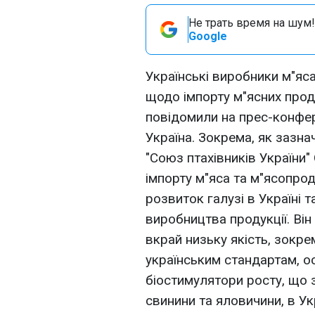
Не трать время на шум!
Google
Українські виробники м"яс
щодо імпорту м"ясних проду
повідомили на прес-конфер
Україна. Зокрема, як зазна
"Союз птахівників України
імпорту м"яса та м"ясопро
розвиток галузі в Україні 
виробництва продукції. Ві
вкрай низьку якість, зокре
українським стандартам, о
біостимулятори росту, що з
свинини та яловичини, в Ук