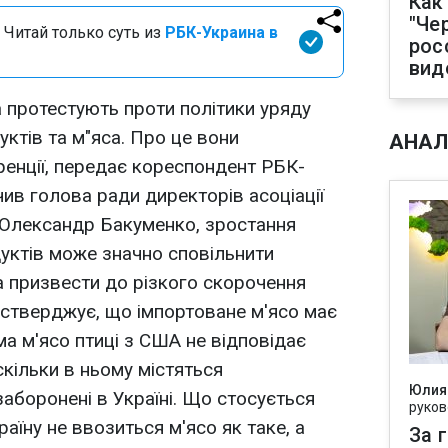
Как
"Че
 Читай только суть из
РБК-Украина в
рос
вид
а протестують проти політики уряду
ктів та м"яса. Про це вони
АНАЛ
енції, передає кореспондент РБК-
чив голова ради директорів асоціації
" Олександр Бакуменко, зростання
дуктів може значно сповільнити
та призвести до різкого скорочення
н стверджує, що імпортоване м'ясо має
ма м'ясо птиці з США не відповідає
скільки в ньому містяться
Юлия
аборонені в Україні. Що стосується
руков
раїну не ввозиться м'ясо як таке, а
За 