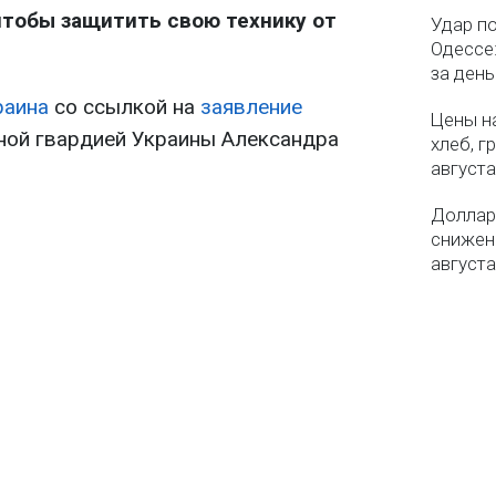
тобы защитить свою технику от
Удар п
Одессе:
за ден
раина
со ссылкой на
заявление
Цены на
ой гвардией Украины Александра
хлеб, г
августа
Доллар 
снижен
августа