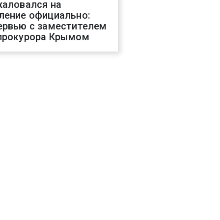
жаловался на
ление официально:
ервью с заместителем
прокурора Крымом