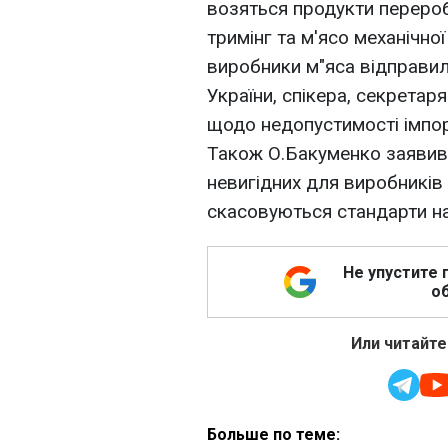
возяться продукти перероб
тримінг та м'ясо механічно
виробники м"яса відправил
України, спікера, секретар
щодо недопустимості імпор
Також О.Бакуменко заявив,
невигідних для виробників
скасовуються стандарти на
Не упустите 
об
Или читайте
Больше по теме: