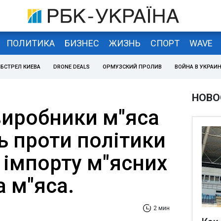
ПОЛИТИКА
БИЗНЕС
ЖИЗНЬ
СПОРТ
WAVE
БСТРЕЛ КИЕВА
DRONE DEALS
ОРМУЗСКИЙ ПРОЛИВ
ВОЙНА В УКРАИ
НОВО
виробники м"яса
ь проти політики
 імпорту м"ясних
а м"яса.
2 мин