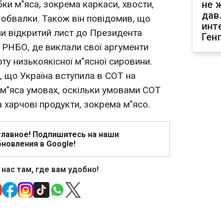
ки м"яса, зокрема каркаси, хвости,
не 
дав
ї обвалки. Також він повідомив, що
инт
и відкритий лист до Президента
Ген
я РНБО, де виклали свої аргументи
ту низькоякісної м"ясної сировини.
 що Україна вступила в СОТ на
 м"яса умовах, оскільки умовами СОТ
 харчові продукти, зокрема м"ясо.
главное! Подпишитесь на наши
новления в Google!
 нас там, где вам удобно!