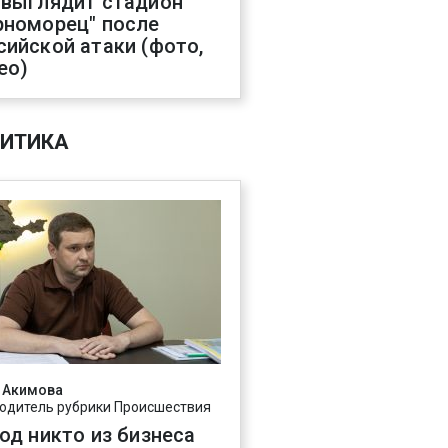
 выглядит стадион
рноморец" после
сийской атаки (фото,
ео)
ИТИКА
 Акимова
одитель рубрики Происшествия
год никто из бизнеса