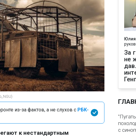
Юлия
руков
За 
не 
дав
инт
Ген
ko_NGU)
ГЛАВ
онте из-за фактов, а не слухов с
РБК-
"Пугать
похолод
с сино
бегают к нестандартным