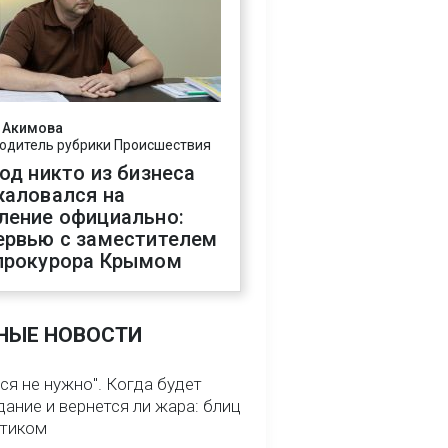
 Акимова
одитель рубрики Происшествия
год никто из бизнеса
жаловался на
ление официально:
ервью с заместителем
прокурора Крымом
НЫЕ НОВОСТИ
ся не нужно". Когда будет
ание и вернется ли жара: блиц
птиком