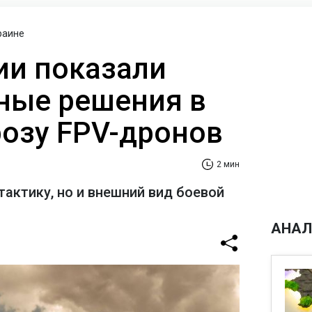
раине
ии показали
ные решения в
розу FPV-дронов
2 мин
тактику, но и внешний вид боевой
АНАЛ