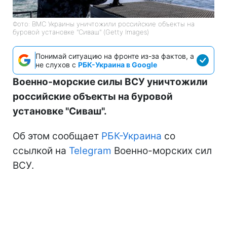
Фото: ВМС Украины уничтожили российские объекты на
буровой установке "Сиваш" (Getty Images)
Понимай ситуацию на фронте из-за фактов, а
не слухов с
РБК-Украина в Google
Военно-морские силы ВСУ уничтожили
российские объекты на буровой
установке "Сиваш".
Об этом сообщает
РБК-Украина
со
ссылкой на
Telegram
Военно-морских сил
ВСУ.