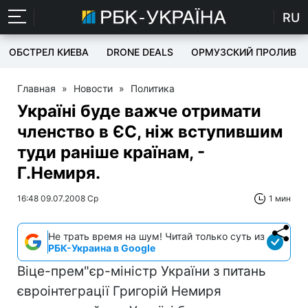
RU
ОБСТРЕЛ КИЕВА
DRONE DEALS
ОРМУЗСКИЙ ПРОЛИВ
Главная
»
Новости
»
Политика
Україні буде важче отримати
членство в ЄС, ніж вступившим
туди раніше країнам, -
Г.Немиря.
16:48 09.07.2008 Ср
1 мин
Не трать время на шум! Читай только суть из
РБК-Украина в Google
Віце-прем"єр-міністр України з питань
євроінтеграції Григорій Немиря