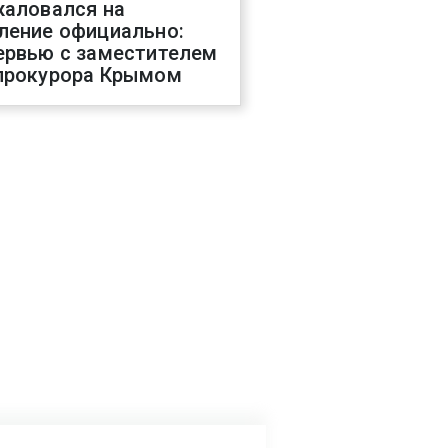
жаловался на
ление официально:
ервью с заместителем
прокурора Крымом