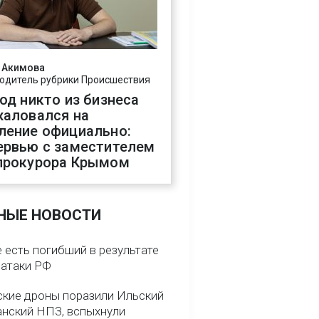
 Акимова
одитель рубрики Происшествия
год никто из бизнеса
жаловался на
ление официально:
ервью с заместителем
прокурора Крымом
НЫЕ НОВОСТИ
 есть погибший в результате
 атаки РФ
ские дроны поразили Ильский
анский НПЗ, вспыхнули