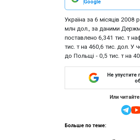
Google
Україна за 6 місяців 2008 р
млн дол., за даними Держ
поставлено 6,341 тис. т наф
тис. т на 460,6 тис. дол. У
до Польщі - 0,5 тис. т на 40
Не упустите 
об
Или читайте
Больше по теме: