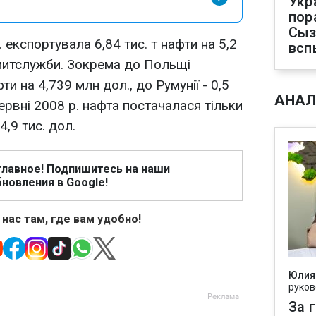
Укр
пор
Сыз
. експортувала 6,84 тис. т нафти на 5,2
всп
митслужби. Зокрема до Польщі
ти на 4,739 млн дол., до Румунії - 0,5
АНАЛ
 червні 2008 р. нафта постачалася тільки
4,9 тис. дол.
главное! Подпишитесь на наши
новления в Google!
 нас там, где вам удобно!
Юлия
руков
За 