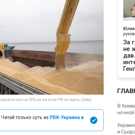
Юлия
руков
За 
не 
дав
инт
Ген
ГЛАВ
сократиться на 53% из-за атак РФ на порты (Getty
В Киеве
ночной
 Читай только суть из
РБК-Украина в
Украин
и Сызр