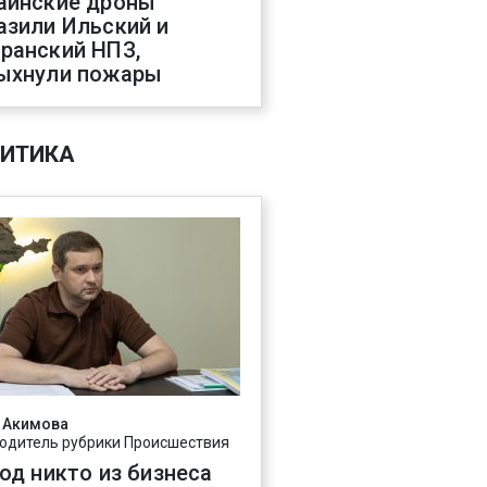
аинские дроны
азили Ильский и
ранский НПЗ,
ыхнули пожары
ИТИКА
 Акимова
одитель рубрики Происшествия
год никто из бизнеса