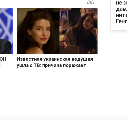
не 
дав
инт
Ген