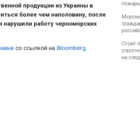
пожар
венной продукции из Украины в
титься более чем наполовину, после
Морски
ки нарушили работу черноморских
гражда
россий
Стоит л
раина
со ссылкой на
Bloomberg
.
спрогно
на сле