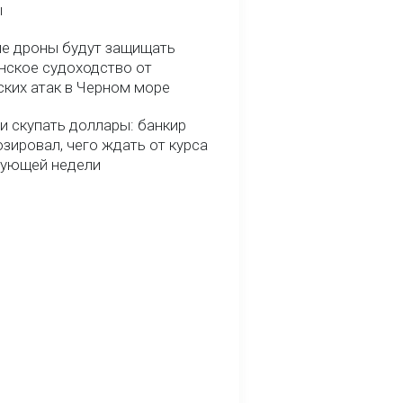
ы
е дроны будут защищать
нское судоходство от
ских атак в Черном море
и скупать доллары: банкир
зировал, чего ждать от курса
дующей недели