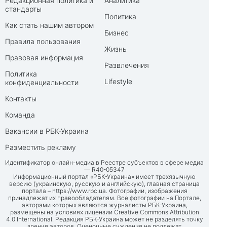
Редакционная политика и
Аналитика
стандарты
Политика
Как стать нашим автором
Бизнес
Правила пользования
Жизнь
Правовая информация
Развлечения
Политика
Lifestyle
конфиденциальности
Контакты
Команда
Вакансии в РБК-Украина
Разместить рекламу
Идентификатор онлайн-медиа в Реестре субъектов в сфере медиа
— R40-05347
Информационный портал «РБК-Украина» имеет трехязычную
версию (украинскую, русскую и английскую), главная страница
портала –
https://www.rbc.ua
. Фотографии, изображения
принадлежат их правообладателям. Все фотографии на Портале,
авторами которых являются журналисты РБК-Украина,
размещены на условиях лицензии Creative Commons Attribution
4.0 International. Редакция РБК-Украина может не разделять точку
зрения авторов. Оценочные суждения не подлежат