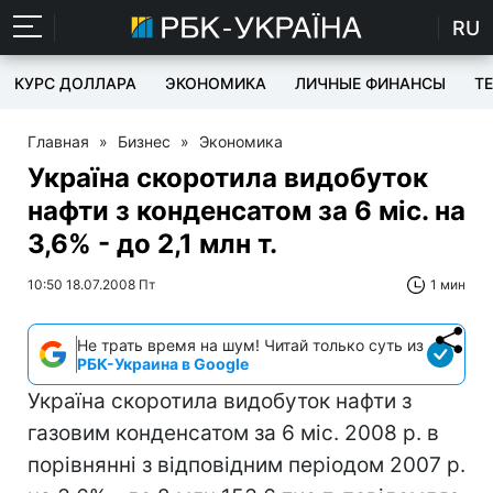
RU
КУРС ДОЛЛАРА
ЭКОНОМИКА
ЛИЧНЫЕ ФИНАНСЫ
T
Главная
»
Бизнес
»
Экономика
Україна скоротила видобуток
нафти з конденсатом за 6 міс. на
3,6% - до 2,1 млн т.
10:50 18.07.2008 Пт
1 мин
Не трать время на шум! Читай только суть из
РБК-Украина в Google
Україна скоротила видобуток нафти з
газовим конденсатом за 6 міс. 2008 р. в
порівнянні з відповідним періодом 2007 р.