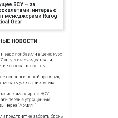
ущее ВСУ – за
оскелетами: интервью
оп-менеджерами Rarog
ical Gear
НЫЕ НОВОСТИ
и евро прибавили в цене: курс
7 августа и ожидается ли
ние спроса на валюту
ине основали новый праздник,
отмечать уже на выходных
гласия командира: в ВСУ
вали первые упрощенные
ды через "Армия+"
ли предприятие забрать бронь