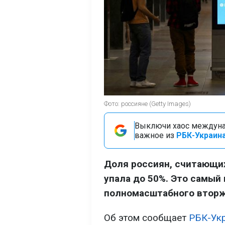
Фото: россияне (Getty Images)
Выключи хаос междуна
важное из
РБК-Украина
Доля россиян, считающих
упала до 50%. Это самый 
полномасштабного вторж
Об этом сообщает
РБК-Ук