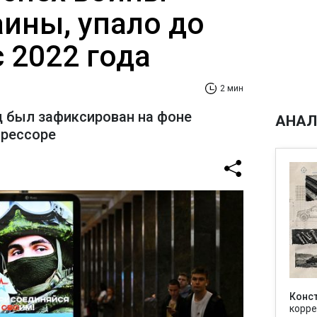
аины, упало до
 2022 года
2 мин
 был зафиксирован на фоне
АНАЛ
грессоре
Конс
корре