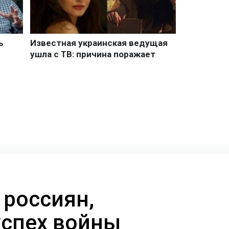
 россиян,
успех войны