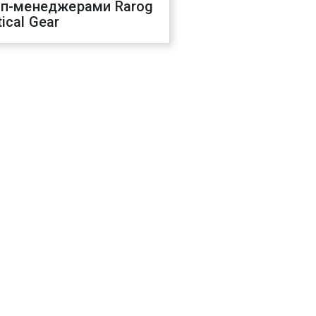
оп-менеджерами Rarog
ical Gear