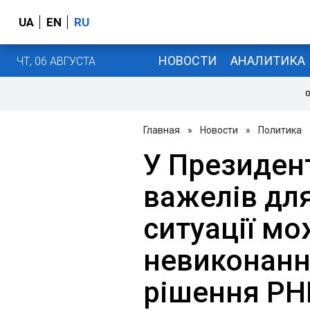
UA
EN
RU
НОВОСТИ
АНАЛИТИКА
ЧТ, 06 АВГУСТА
О
Главная
»
Новости
»
Политика
У Президен
важелів дл
ситуації м
невиконанн
рішення РНБ