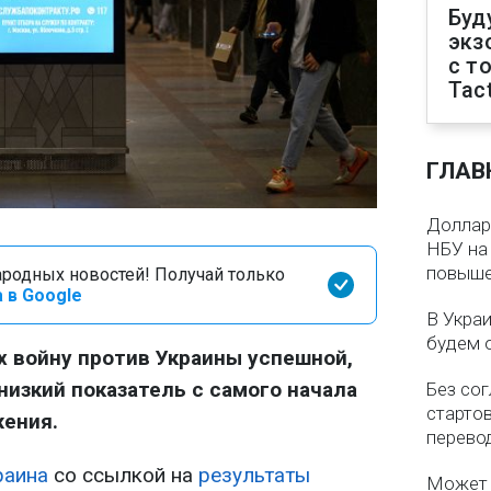
Буд
экз
с т
Tact
ГЛАВ
Доллар 
НБУ на 
повыше
родных новостей! Получай только
 в Google
В Укра
будем 
 войну против Украины успешной,
низкий показатель с самого начала
Без со
старто
ения.
перево
раина
со ссылкой на
результаты
Может 