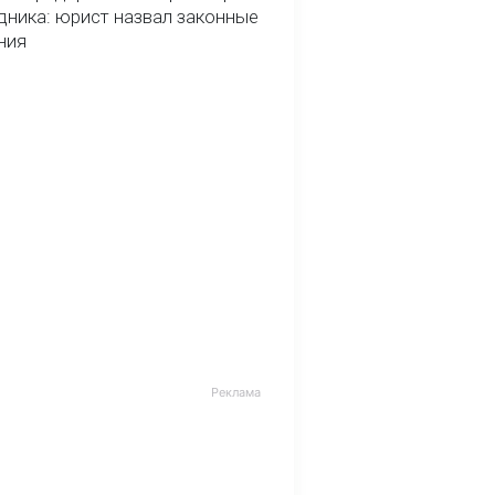
дника: юрист назвал законные
ния