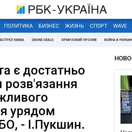
ПОЛИТИКА
БИЗНЕС
ЖИЗНЬ
СПОРТ
WAVE
БСТРЕЛ КИЕВА
DRONE DEALS
ОРМУЗСКИЙ ПРОЛИВ
ВОЙНА В УКРАИ
НОВО
та є достатньо
я розв'язання
ожливого
я урядом
О, - І.Пукшин.