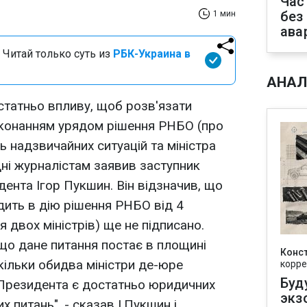
Час
без
1 мин
ава
 Читай только суть из
РБК-Украина в
АНАЛ
статньо впливу, щоб розв'язати
конанням урядом рішення РНБО (про
нь надзвичайних ситуацій та міністра
дні журналістам заявив заступник
дента Ігор Пукшин. Він відзначив, що
дить в дію рішення РНБО від 4
я двох міністрів) ще не підписано.
 що дане питання постає в площині
Конс
кільки обидва міністри де-юре
корре
Буд
У Президента є достатньо юридичних
экз
 питань", - сказав І.Пукшин і