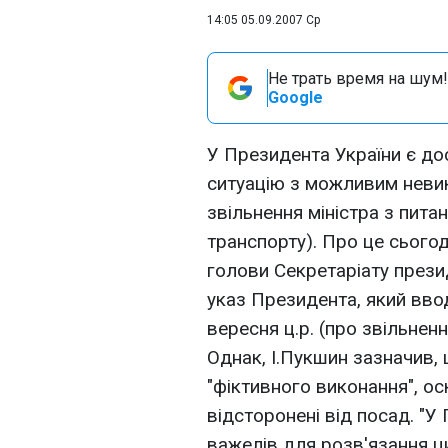
14:05 05.09.2007 Ср
Не трать время на шум!
Google
У Президента України є до
ситуацію з можливим неви
звільнення міністра з пита
транспорту). Про це сього
голови Секретаріату прези
указ Президента, який вво
вересня ц.р. (про звільненн
Однак, І.Пукшин зазначив,
"фіктивного виконання", ос
відсторонені від посад. "
важелів для розв'язання цих