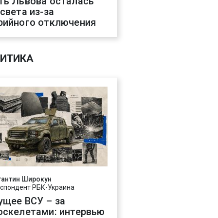
ть Львова осталась
 света из-за
рийного отключения
ИТИКА
тантин Широкун
спондент РБК-Украина
ущее ВСУ – за
оскелетами: интервью