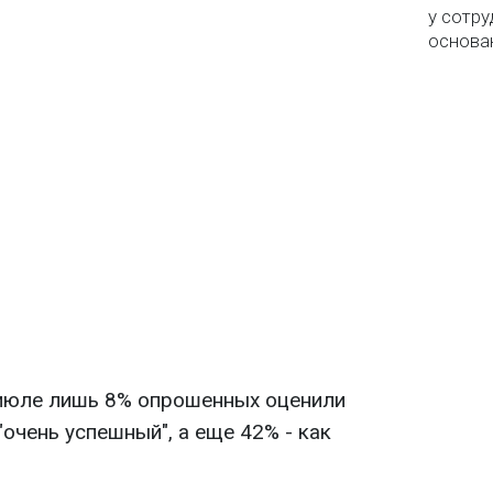
у сотру
основа
 июле лишь 8% опрошенных оценили
"очень успешный", а еще 42% - как