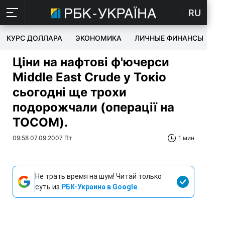
RU
КУРС ДОЛЛАРА
ЭКОНОМИКА
ЛИЧНЫЕ ФИНАНСЫ
T
Ціни на нафтові ф'ючерси
Middle East Crude у Токіо
сьогодні ще трохи
подорожчали (операції на
TOCOM).
09:58 07.09.2007 Пт
1 мин
Не трать время на шум! Читай только
суть из
РБК-Украина в Google