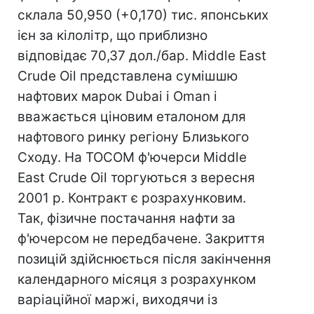
склала 50,950 (+0,170) тис. японських
ієн за кілолітр, що приблизно
відповідає 70,37 дол./бар. Middle East
Crude Oil представлена сумішшю
нафтових марок Dubai і Oman і
вважається ціновим еталоном для
нафтового ринку регіону Близького
Сходу. На TOCOM ф'ючерси Middle
East Crude Oil торгуються з вересня
2001 р. Контракт є розрахунковим.
Так, фізичне постачання нафти за
ф'ючерсом не передбачене. Закриття
позицій здійснюється після закінчення
календарного місяця з розрахунком
варіаційної маржі, виходячи із