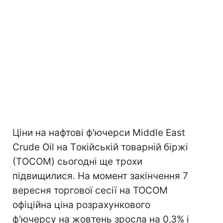
Ціни на нафтові ф'ючерси Middle East
Crude Oil на Tокійській товарній біржі
(ТOCOM) сьогодні ще трохи
підвищилися. На момент закінчення 7
вересня торгової сесії на TOCOM
офіційна ціна розрахункового
ф'ючерсу на жовтень зросла на 0,3% і