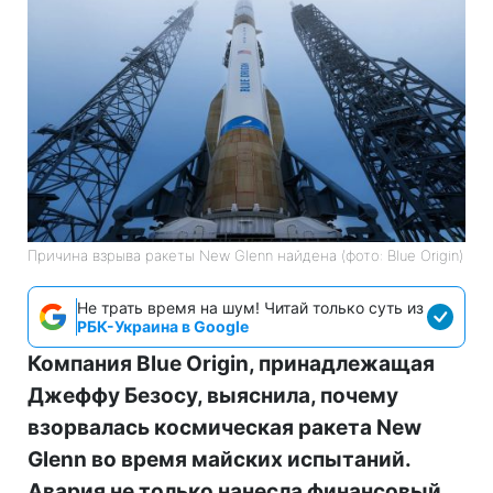
Причина взрыва ракеты New Glenn найдена (фото: Blue Origin)
Не трать время на шум! Читай только суть из
РБК-Украина в Google
Компания Blue Origin, принадлежащая
Джеффу Безосу, выяснила, почему
взорвалась космическая ракета New
Glenn во время майских испытаний.
Авария не только нанесла финансовый