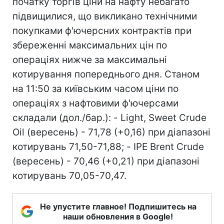
початку торгів ціни на нафту небагато
підвищилися, що викликано технічними
покупками ф'ючерсних контрактів при
збереженні максимальних цін по
операціях нижче за максимальні
котирування попереднього дня. Станом
на 11:50 за київським часом ціни по
операціях з нафтовими ф'ючерсами
складали (дол./бар.): - Light, Sweet Crude
Oil (вересень) - 71,78 (+0,16) при діапазоні
котирувань 71,50-71,88; - IPE Brent Crude
(вересень) - 70,46 (+0,21) при діапазоні
котирувань 70,05-70,47.
Не упустите главное! Подпишитесь на
наши обновления в Google!