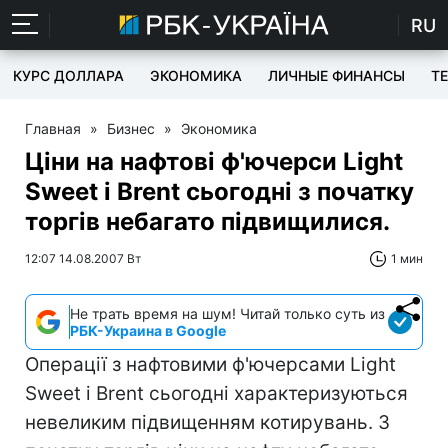
RU
КУРС ДОЛЛАРА
ЭКОНОМИКА
ЛИЧНЫЕ ФИНАНСЫ
T
Главная
»
Бизнес
»
Экономика
Ціни на нафтові ф'ючерси Light
Sweet і Brent сьогодні з початку
торгів небагато підвищилися.
12:07 14.08.2007 Вт
1 мин
Не трать время на шум! Читай только суть из
РБК-Украина в Google
Операції з нафтовими ф'ючерсами Light
Sweet і Brent сьогодні характеризуються
невеликим підвищенням котирувань. З