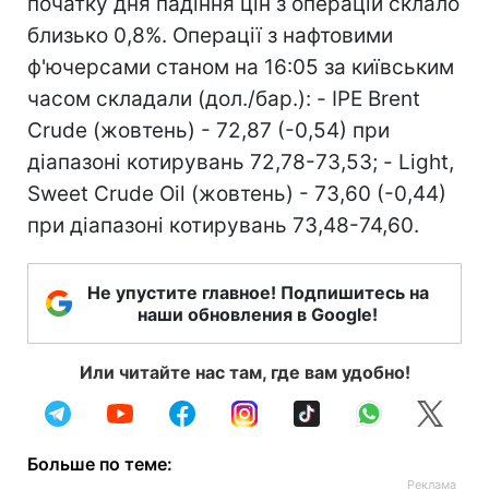
початку дня падіння цін з операцій склало
близько 0,8%. Операції з нафтовими
ф'ючерсами станом на 16:05 за київським
часом складали (дол./бар.): - IPE Brent
Crude (жовтень) - 72,87 (-0,54) при
діапазоні котирувань 72,78-73,53; - Light,
Sweet Crude Oil (жовтень) - 73,60 (-0,44)
при діапазоні котирувань 73,48-74,60.
Не упустите главное! Подпишитесь на
наши обновления в Google!
Или читайте нас там, где вам удобно!
Больше по теме: