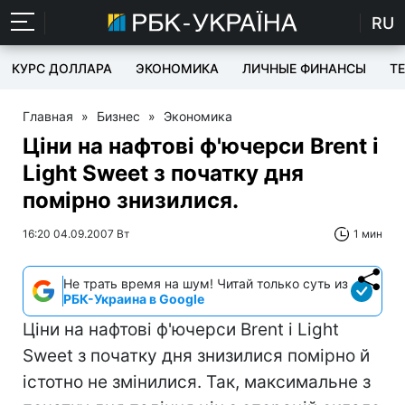
RU
КУРС ДОЛЛАРА
ЭКОНОМИКА
ЛИЧНЫЕ ФИНАНСЫ
T
Главная
»
Бизнес
»
Экономика
Ціни на нафтові ф'ючерси Brent і
Light Sweet з початку дня
помірно знизилися.
16:20 04.09.2007 Вт
1 мин
Не трать время на шум! Читай только суть из
РБК-Украина в Google
Ціни на нафтові ф'ючерси Brent і Light
Sweet з початку дня знизилися помірно й
істотно не змінилися. Так, максимальне з