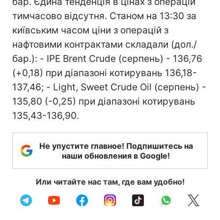
бар. Єдина тенденція в цінах з операцій
тимчасово відсутня. Станом на 13:30 за
київським часом ціни з операцій з
нафтовими контрактами складали (дол./
бар.): - IPE Brent Crude (серпень) - 136,76
(+0,18) при діапазоні котирувань 136,18-
137,46; - Light, Sweet Crude Oil (серпень) -
135,80 (-0,25) при діапазоні котирувань
135,43-136,90.
Не упустите главное! Подпишитесь на
наши обновления в Google!
Или читайте нас там, где вам удобно!