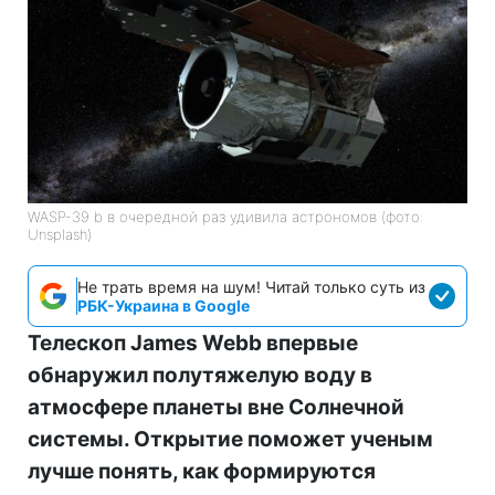
WASP-39 b в очередной раз удивила астрономов (фото:
Unsplash)
Не трать время на шум! Читай только суть из
РБК-Украина в Google
Телескоп James Webb впервые
обнаружил полутяжелую воду в
атмосфере планеты вне Солнечной
системы. Открытие поможет ученым
лучше понять, как формируются