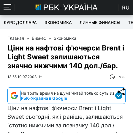
RU
КУРС ДОЛЛАРА
ЭКОНОМИКА
ЛИЧНЫЕ ФИНАНСЫ
T
Главная
»
Бизнес
»
Экономика
Ціни на нафтові ф'ючерси Brent і
Light Sweet залишаються
значно нижчими 140 дол./бар.
13:55 10.07.2008 Чт
1 мин
Не трать время на шум! Читай только суть из
РБК-Украина в Google
Ціни на нафтові ф'ючерси Brent і Light
Sweet сьогодні, як і раніше, залишаються
істотно нижчими за позначку 140 дол./