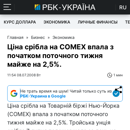
RU
КУРС ДОЛЛАРА
ЭКОНОМИКА
ЛИЧНЫЕ ФИНАНСЫ
T
Главная
»
Бизнес
»
Экономика
Ціна срібла на COMEX впала з
початком поточного тижня
майже на 2,5%.
11:54 08.07.2008 Вт
1 мин
Не трать время на шум! Читай только суть из
РБК-Украина в Google
Ціна срібла на Товарній біржі Нью-Йорка
(COMEX) впала з початком поточного
тижня майже на 2,5%. Тройська унція