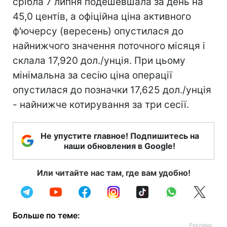
срібла 7 липня подешевшала за день на
45,0 центів, а офіційна ціна активного
ф'ючерсу (вересень) опустилася до
найнижчого значення поточного місяця і
склала 17,920 дол./унція. При цьому
мінімальна за сесію ціна операції
опустилася до позначки 17,625 дол./унція
- найнижче котирування за три сесії.
Не упустите главное! Подпишитесь на
наши обновления в Google!
Или читайте нас там, где вам удобно!
Больше по теме: