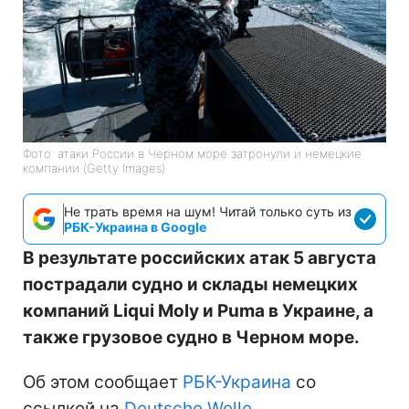
Фото: атаки России в Черном море затронули и немецкие
компании (Getty Images)
Не трать время на шум! Читай только суть из
РБК-Украина в Google
В результате российских атак 5 августа
пострадали судно и склады немецких
компаний Liqui Moly и Puma в Украине, а
также грузовое судно в Черном море.
Об этом сообщает
РБК-Украина
со
ссылкой на
Deutsche Welle
.