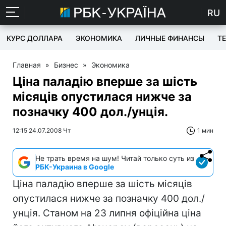
RU
КУРС ДОЛЛАРА
ЭКОНОМИКА
ЛИЧНЫЕ ФИНАНСЫ
T
Главная
»
Бизнес
»
Экономика
Ціна паладію вперше за шість
місяців опустилася нижче за
позначку 400 дол./унція.
12:15 24.07.2008 Чт
1 мин
Не трать время на шум! Читай только суть из
РБК-Украина в Google
Ціна паладію вперше за шість місяців
опустилася нижче за позначку 400 дол./
унція. Станом на 23 липня офіційна ціна