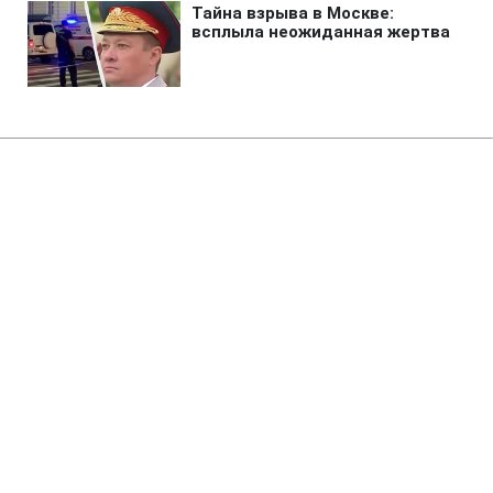
Главная
»
Бизнес
"Флэш" предупредил бизнес об
анонимных письмах бизнеса с
угрозами атак "Шахедов"
23:48 06.08.2026 Чт
1 мин
Злоумышленники выдают себя за тех, кто
якобы управляет ударами дронов
ЕКАТЕРИНА КОВАЛЬ