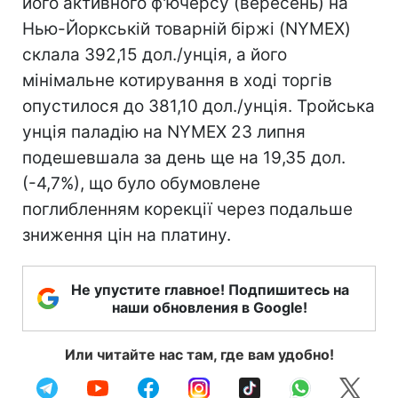
його активного ф'ючерсу (вересень) на
Нью-Йоркській товарній біржі (NYMEX)
склала 392,15 дол./унція, а його
мінімальне котирування в ході торгів
опустилося до 381,10 дол./унція. Тройська
унція паладію на NYMEX 23 липня
подешевшала за день ще на 19,35 дол.
(-4,7%), що було обумовлене
поглибленням корекції через подальше
зниження цін на платину.
Не упустите главное! Подпишитесь на
наши обновления в Google!
Или читайте нас там, где вам удобно!