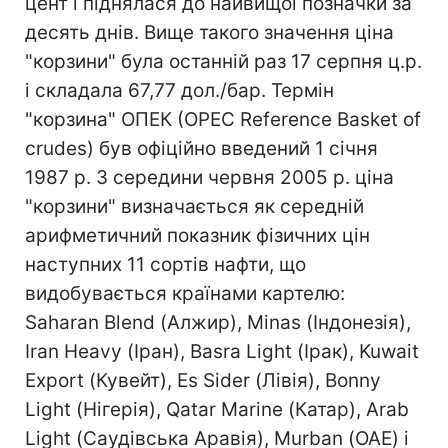
цент і піднялася до найвищої позначки за
десять днів. Вище такого значення ціна
"корзини" була останній раз 17 серпня ц.р.
і складала 67,77 дол./бар. Термін
"корзина" ОПЕК (OPEC Reference Basket of
crudes) був офіційно введений 1 січня
1987 р. З середини червня 2005 р. ціна
"корзини" визначається як середній
арифметичний показник фізичних цін
наступних 11 сортів нафти, що
видобувається країнами картелю:
Saharan Blend (Алжир), Minas (Індонезія),
Iran Heavy (Іран), Basra Light (Ірак), Kuwait
Export (Кувейт), Es Sider (Лівія), Bonny
Light (Нігерія), Qatar Marine (Катар), Arab
Light (Саудівська Аравія), Murban (ОАЕ) і