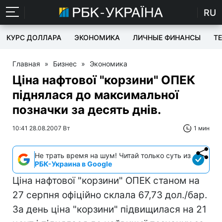
RU
КУРС ДОЛЛАРА
ЭКОНОМИКА
ЛИЧНЫЕ ФИНАНСЫ
T
Главная
»
Бизнес
»
Экономика
Ціна нафтової "корзини" ОПЕК
піднялася до максимальної
позначки за десять днів.
10:41 28.08.2007 Вт
1 мин
Не трать время на шум! Читай только суть из
РБК-Украина в Google
Ціна нафтової "корзини" ОПЕК станом на
27 серпня офіційно склала 67,73 дол./бар.
За день ціна "корзини" підвищилася на 21