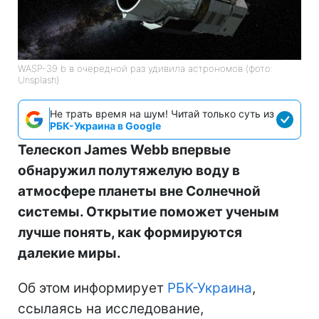
WASP-39 b в очередной раз удивила астрономов (фото:
Unsplash)
Не трать время на шум! Читай только суть из
РБК-Украина в Google
Телескоп James Webb впервые
обнаружил полутяжелую воду в
атмосфере планеты вне Солнечной
системы. Открытие поможет ученым
лучше понять, как формируются
далекие миры.
Об этом информирует
РБК-Украина
,
ссылаясь на исследование,