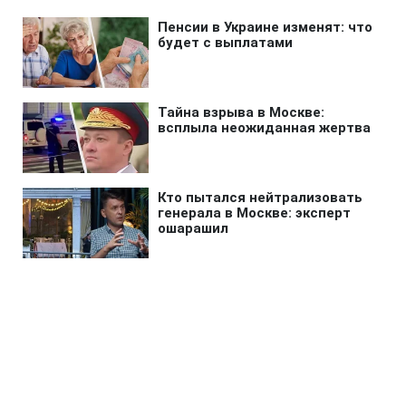
Главная
»
Бизнес
»
Tech
Необычный астероид скрывал
тайну 170 лет: телескоп