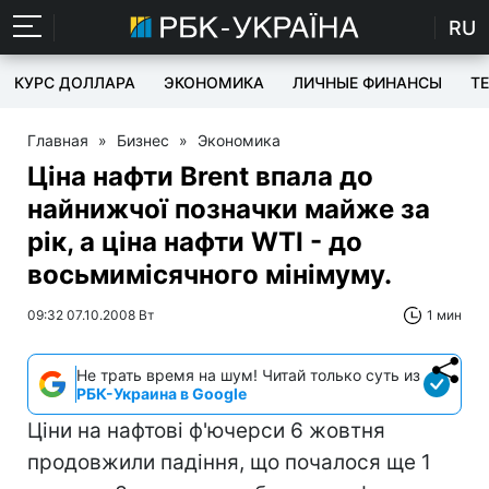
RU
КУРС ДОЛЛАРА
ЭКОНОМИКА
ЛИЧНЫЕ ФИНАНСЫ
T
Главная
»
Бизнес
»
Экономика
Ціна нафти Brent впала до
найнижчої позначки майже за
рік, а ціна нафти WTI - до
восьмимісячного мінімуму.
09:32 07.10.2008 Вт
1 мин
Не трать время на шум! Читай только суть из
РБК-Украина в Google
Ціни на нафтові ф'ючерси 6 жовтня
продовжили падіння, що почалося ще 1