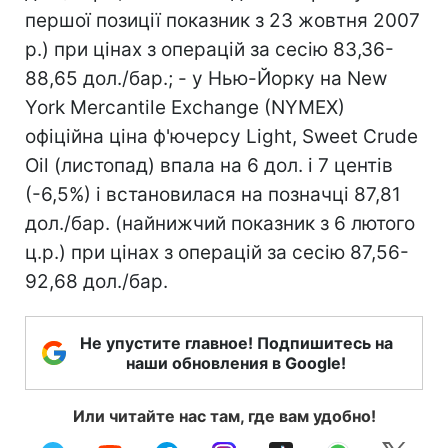
першої позиції показник з 23 жовтня 2007
р.) при цінах з операцій за сесію 83,36-
88,65 дол./бар.; - у Нью-Йорку на New
York Mercantile Exchange (NYMEX)
офіційна ціна ф'ючерсу Light, Sweet Crude
Oil (листопад) впала на 6 дол. і 7 центів
(-6,5%) і встановилася на позначці 87,81
дол./бар. (найнижчий показник з 6 лютого
ц.р.) при цінах з операцій за сесію 87,56-
92,68 дол./бар.
Не упустите главное! Подпишитесь на
наши обновления в Google!
Или читайте нас там, где вам удобно!