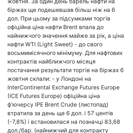
жовтня. За один день барель нафти на
біржах ще подешевшав більш ніж на 6
дол. При цьому за підсумками торгів
офіційна ціна нафти Brent впала до
найнижчого значення майже за рік, а ціна
нафти WTI (Light Sweet) - до свого
восьмимісячного мінімуму. Для нафтових
контрактів найближчого місяця
постачання результати торгів на біржах 6
жовтня склали: - у Лондоні на
InterContinental Exchange Futures Europe
(IСE Futures Europe) офіційна ціна
ф'ючерсу IPE Brent Crude (листопад)
втратила за день ще 6 дол. і 57 центів
(-7,8%) і встановилася на позначці 83,68
дол./бар. (найнижчий для контракту