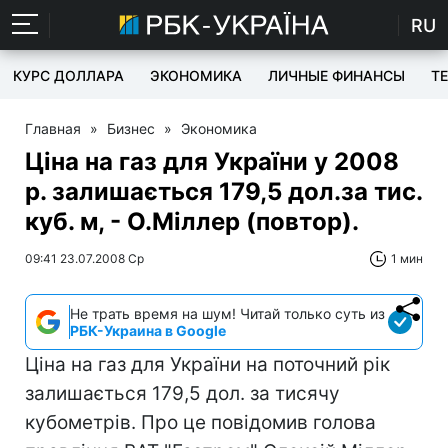
RU
КУРС ДОЛЛАРА
ЭКОНОМИКА
ЛИЧНЫЕ ФИНАНСЫ
T
Главная
»
Бизнес
»
Экономика
Ціна на газ для України у 2008
р. залишається 179,5 дол.за тис.
куб. м, - О.Міллер (повтор).
09:41 23.07.2008 Ср
1 мин
Не трать время на шум! Читай только суть из
РБК-Украина в Google
Ціна на газ для України на поточний рік
залишається 179,5 дол. за тисячу
кубометрів. Про це повідомив голова