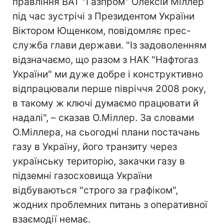
правління ВАТ "Газпром" Олексій Міллер
під час зустрічі з Президентом України
Віктором Ющенком, повідомляє прес-
служба глави держави. "Із задоволенням
відзначаємо, що разом з НАК "Нафтогаз
України" ми дуже добре і конструктивно
відпрацювали перше півріччя 2008 року,
в такому ж ключі думаємо працювати й
надалі", – сказав О.Міллер. За словами
О.Міллера, на сьогодні плани постачань
газу в Україну, його транзиту через
українську територію, закачки газу в
підземні газосховища України
відбуваються "строго за графіком",
жодних проблемних питань з оперативної
взаємодії немає.